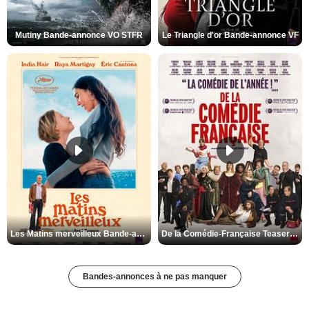
Mutiny Bande-annonce VO STFR
Le Triangle d'or Bande-annonce VF
Les Matins merveilleux Bande-annonce VF
De la Comédie-Française Teaser VF
Bandes-annonces à ne pas manquer