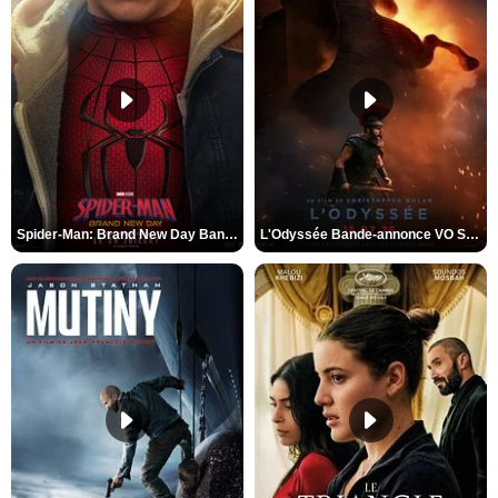
Spider-Man: Brand New Day Bande-annonce VO STFR
L'Odyssée Bande-annonce VO STFR