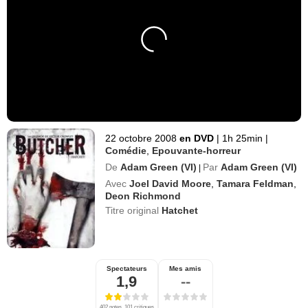
22 octobre 2008
en DVD
|
1h 25min
|
Comédie
,
Epouvante-horreur
De
Adam Green (VI)
Par
Adam Green (VI)
|
Avec
Joel David Moore
,
Tamara Feldman
,
Deon Richmond
Titre original
Hatchet
Spectateurs
Mes amis
1,9
--
402 notes, 101 critiques