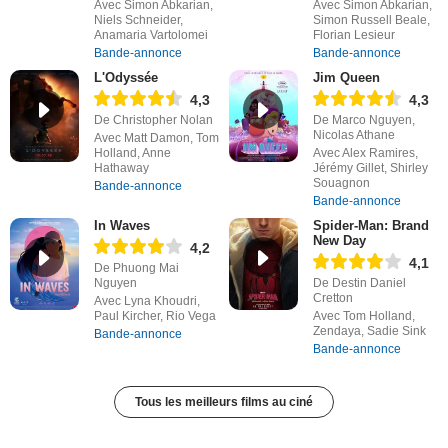
Avec Simon Abkarian,
Avec Simon Abkarian,
Niels Schneider,
Simon Russell Beale,
Anamaria Vartolomei
Florian Lesieur
Bande-annonce
Bande-annonce
L'Odyssée
Jim Queen
4,3
4,3
De Christopher Nolan
De Marco Nguyen,
Nicolas Athane
Avec Matt Damon, Tom
Holland, Anne
Avec Alex Ramires,
Hathaway
Jérémy Gillet, Shirley
Souagnon
Bande-annonce
Bande-annonce
In Waves
Spider-Man: Brand
New Day
4,2
4,1
De Phuong Mai
Nguyen
De Destin Daniel
Cretton
Avec Lyna Khoudri,
Paul Kircher, Rio Vega
Avec Tom Holland,
Zendaya, Sadie Sink
Bande-annonce
Bande-annonce
Tous les meilleurs films au ciné