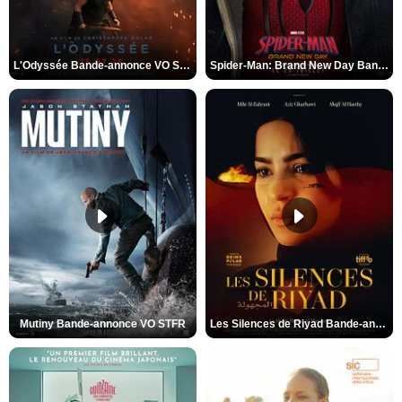
L'Odyssée Bande-annonce VO STFR
Spider-Man: Brand New Day Bande-annonce VO STFR
Mutiny Bande-annonce VO STFR
Les Silences de Riyad Bande-annonce VO STFR