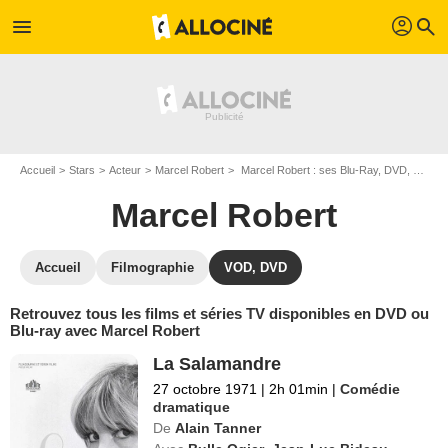
profil
menu
search
Accueil
Stars
Acteur
Marcel Robert
Marcel Robert : ses Blu-Ray, DVD, VOD, SVOD
Marcel Robert
Accueil
Filmographie
VOD, DVD
Retrouvez tous les films et séries TV disponibles en DVD ou
Blu-ray avec Marcel Robert
La Salamandre
27 octobre 1971
|
2h 01min
|
Comédie
dramatique
De
Alain Tanner