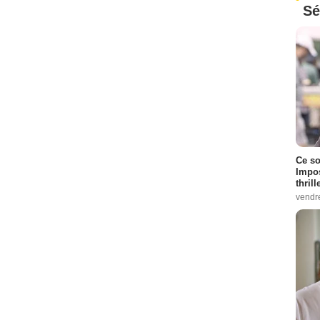
Sé
Ce so
Impos
thrill
vendr