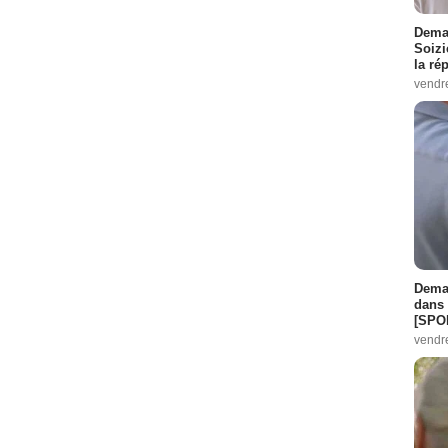
Demai
Soizi
la ré
vendr
Demai
dans 
[SPO
vendr