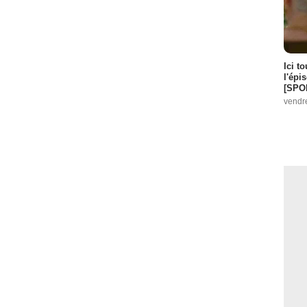
Ici t
l'épi
[SPO
vendr