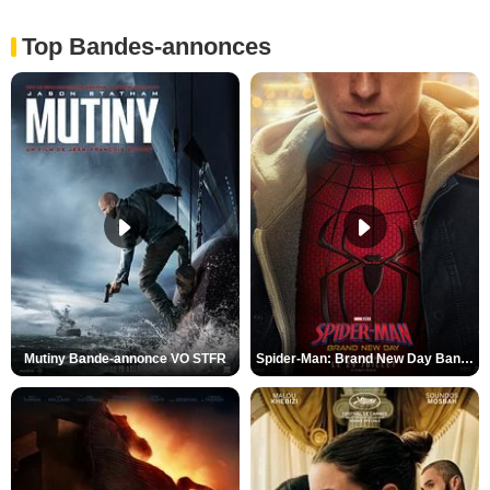
Top Bandes-annonces
Mutiny Bande-annonce VO STFR
Spider-Man: Brand New Day Bande-annonce VO STFR