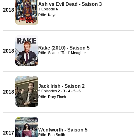
Ash vs Evil Dead - Saison 3
1 Episode
6
2018
Rôle: Kaya
Rake (2010) - Saison 5
2018
Rôle: Scarlet "Red" Meagher
Jack Irish - Saison 2
5 Episodes
2
-
3
-
4
-
5
-
6
2018
Rôle: Rory Finch
Wentworth - Saison 5
2017
Rôle: Bea Smith