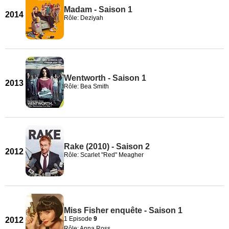
Madam - Saison 1
2014
Rôle: Deziyah
Wentworth - Saison 1
2013
Rôle: Bea Smith
Rake (2010) - Saison 2
2012
Rôle: Scarlet "Red" Meagher
Miss Fisher enquête - Saison 1
1 Episode
9
2012
Rôle: Anna Ross