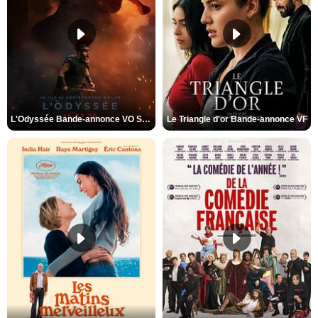
L'Odyssée Bande-annonce VO STFR
Le Triangle d'or Bande-annonce VF