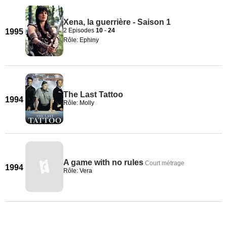
Xena, la guerrière - Saison 1
2 Episodes
10
-
24
1995
Rôle: Ephiny
The Last Tattoo
1994
Rôle: Molly
A game with no rules
Court métrage
1994
Rôle: Vera