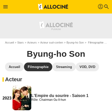
profil
menu
search
Accueil
Stars
Acteurs
Acteur sud-coréen
Byung-ho Son
Filmographie Byung-ho Son
Byung-ho Son
Accueil
Filmographie
Streaming
VOD, DVD
Acteur
L'Empire du sourire - Saison 1
2023
Rôle: Chairman Gu Il-hun