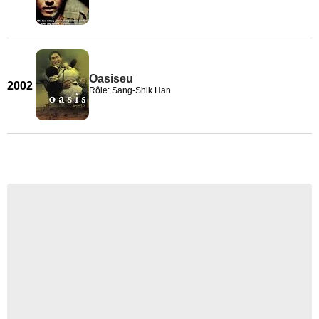
Oasiseu
2002
Rôle: Sang-Shik Han