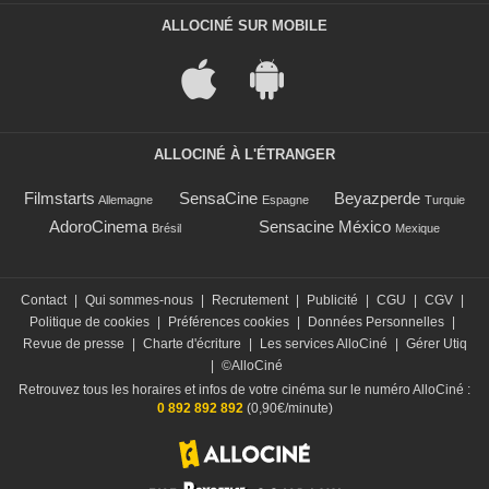
ALLOCINÉ SUR MOBILE
ALLOCINÉ À L'ÉTRANGER
Filmstarts
SensaCine
Beyazperde
Allemagne
Espagne
Turquie
AdoroCinema
Sensacine México
Brésil
Mexique
Contact
|
Qui sommes-nous
|
Recrutement
|
Publicité
|
CGU
|
CGV
|
Politique de cookies
|
Préférences cookies
|
Données Personnelles
|
Revue de presse
|
Charte d'écriture
|
Les services AlloCiné
|
Gérer Utiq
|
©AlloCiné
Retrouvez tous les horaires et infos de votre cinéma sur le numéro AlloCiné :
0 892 892 892
(0,90€/minute)