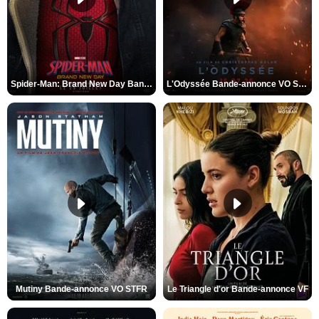
Spider-Man: Brand New Day Bande-annonce VO STFR
L'Odyssée Bande-annonce VO STFR
Mutiny Bande-annonce VO STFR
Le Triangle d'or Bande-annonce VF