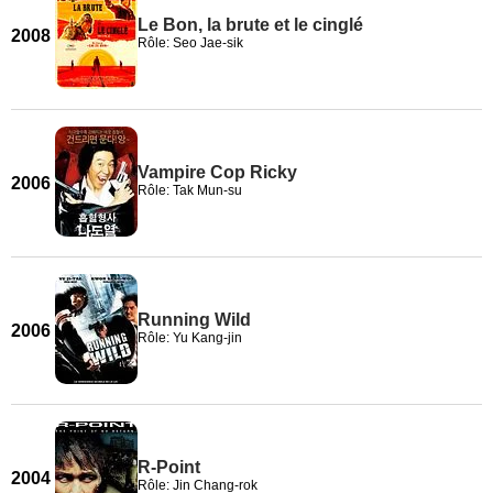
Le Bon, la brute et le cinglé
2008
Rôle: Seo Jae-sik
Vampire Cop Ricky
2006
Rôle: Tak Mun-su
Running Wild
2006
Rôle: Yu Kang-jin
R-Point
2004
Rôle: Jin Chang-rok