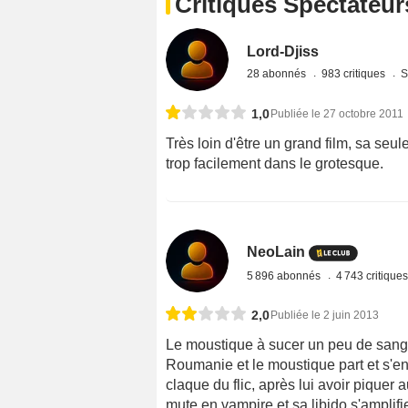
Critiques Spectateur
Lord-Djiss
28 abonnés
983 critiques
S
1,0
Publiée le 27 octobre 2011
Très loin d'être un grand film, sa seul
trop facilement dans le grotesque.
NeoLain
5 896 abonnés
4 743 critique
2,0
Publiée le 2 juin 2013
Le moustique à sucer un peu de sang
Roumanie et le moustique part et s'en
claque du flic, après lui avoir piquer a
mute en vampire et sa libido s'amplifie