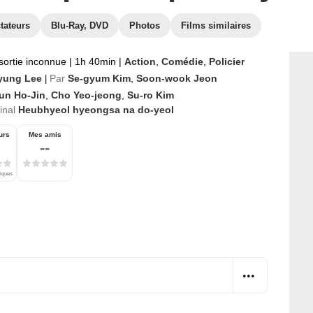
tateurs
Blu-Ray, DVD
Photos
Films similaires
sortie inconnue
|
1h 40min
|
Action
,
Comédie
,
Policier
yung Lee
Par
Se-gyum Kim
,
Soon-wook Jeon
|
un Ho-Jin
,
Cho Yeo-jeong
,
Su-ro Kim
ginal
Heubhyeol hyeongsa na do-yeol
urs
Mes amis
--
tiques