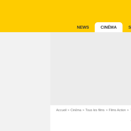
NEWS
CINÉMA
S
Accueil
Cinéma
Tous les films
Films Action