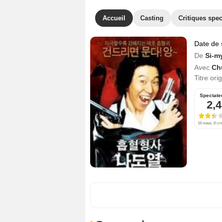
Accueil
Casting
Critiques spec
Date de 
De
Si-m
Avec
Ch
Titre ori
Spectate
2,4
18 notes, 8 cri