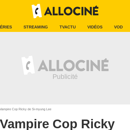
ÉRIES
STREAMING
TVACTU
VIDÉOS
VOD
Vampire Cop Ricky de Si-myung Lee
Vampire Cop Ricky