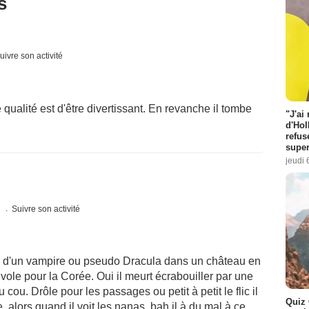
s
uivre son activité
e qualité est d'être divertissant. En revanche il tombe
"J'ai
d'Hol
refus
super
jeudi 
s
Suivre son activité
 d'un vampire ou pseudo Dracula dans un château en
vole pour la Corée. Oui il meurt écrabouiller par une
u cou. Drôle pour les passages ou petit à petit le flic il
Quiz 
, alors quand il voit les nanas, bah il à du mal à ce