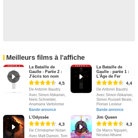
Meilleurs films à l'affiche
La Bataille de
La Bataille de
Gaulle - Partie 2 :
Gaulle - partie 1 :
J’écris ton nom
L'Âge de Fer
4,5
4,4
De Antonin Baudry
De Antonin Baudry
Avec Simon Abkarian,
Avec Simon Abkarian,
Niels Schneider,
Simon Russell Beale,
Anamaria Vartolomei
Florian Lesieur
Bande-annonce
Bande-annonce
L'Odyssée
Jim Queen
4,3
4,3
De Christopher Nolan
De Marco Nguyen,
Nicolas Athane
Avec Matt Damon, Tom