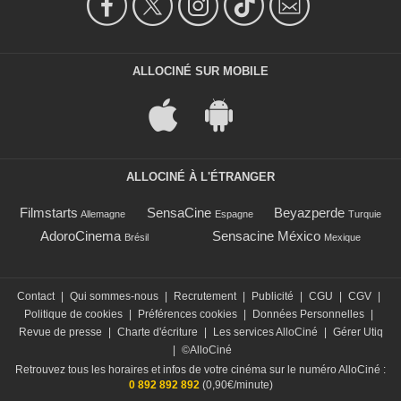
ALLOCINÉ SUR MOBILE
ALLOCINÉ À L'ÉTRANGER
Filmstarts
SensaCine
Beyazperde
Allemagne
Espagne
Turquie
AdoroCinema
Sensacine México
Brésil
Mexique
Contact
|
Qui sommes-nous
|
Recrutement
|
Publicité
|
CGU
|
CGV
|
Politique de cookies
|
Préférences cookies
|
Données Personnelles
|
Revue de presse
|
Charte d'écriture
|
Les services AlloCiné
|
Gérer Utiq
|
©AlloCiné
Retrouvez tous les horaires et infos de votre cinéma sur le numéro AlloCiné :
0 892 892 892
(0,90€/minute)