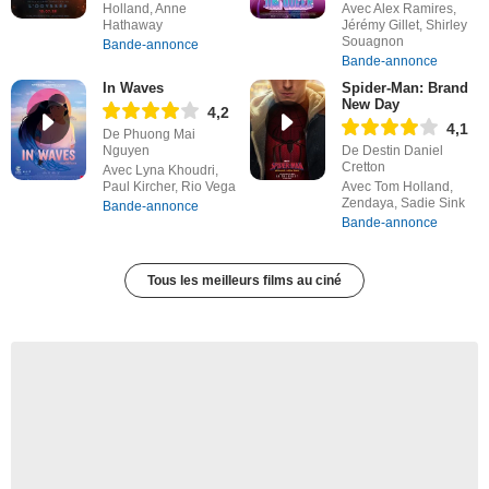
Holland, Anne
Avec Alex Ramires,
Hathaway
Jérémy Gillet, Shirley
Souagnon
Bande-annonce
Bande-annonce
In Waves
Spider-Man: Brand
New Day
4,2
4,1
De Phuong Mai
Nguyen
De Destin Daniel
Cretton
Avec Lyna Khoudri,
Paul Kircher, Rio Vega
Avec Tom Holland,
Zendaya, Sadie Sink
Bande-annonce
Bande-annonce
Tous les meilleurs films au ciné