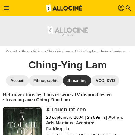
profil
menu
search
Accueil
Stars
Acteur
Ching-Ying Lam
Ching-Ying Lam : Films et séries online
Ching-Ying Lam
Accueil
Filmographie
Streaming
VOD, DVD
Retrouvez tous les films et séries TV disponibles en
streaming avec Ching-Ying Lam
A Touch Of Zen
23 septembre 2004
|
2h 59min
|
Action
,
Arts Martiaux
,
Aventure
De
King Hu