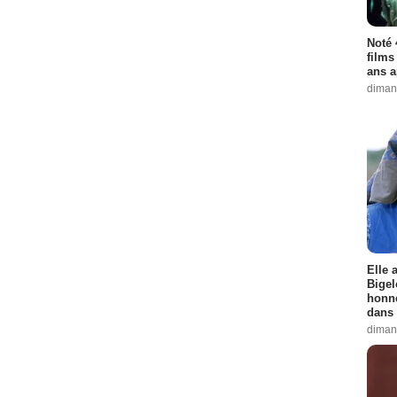
Noté 
films
ans a
diman
Elle 
Bigel
honne
dans 
diman