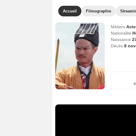
Accueil
Filmographie
Streami
Métiers
Act
Nationalité
H
Naissance
2
Décès
8 no
a