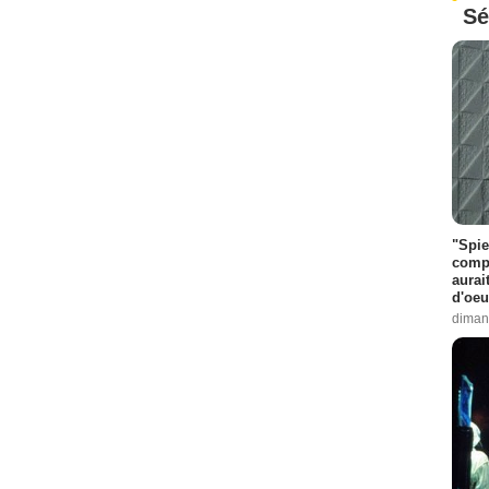
Sé
"Spie
compl
aurai
d'oeu
diman