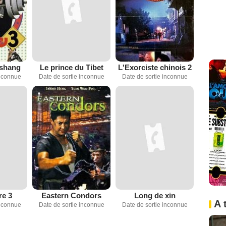
 shang
Le prince du Tibet
L'Exorciste chinois 2
inconnue
Date de sortie inconnue
Date de sortie inconnue
re 3
Eastern Condors
Long de xin
A 
inconnue
Date de sortie inconnue
Date de sortie inconnue