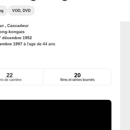
ng
VOD, DVD
eur
,
Cascadeur
ong-kongais
7 décembre 1952
vembre 1997
à l'age de 44 ans
22
20
ns de carrière
films et séries tournés