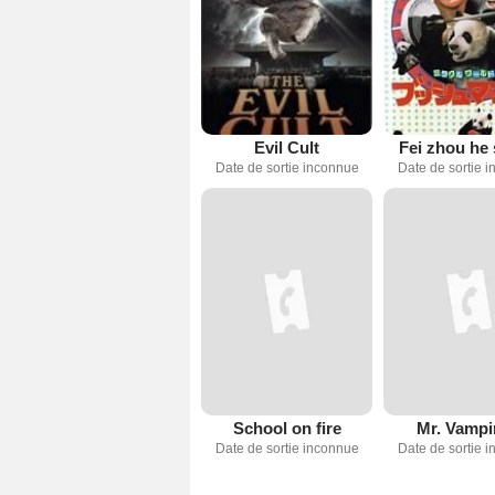
Evil Cult
Fei zhou he
Date de sortie inconnue
Date de sortie 
School on fire
Mr. Vampi
Date de sortie inconnue
Date de sortie 