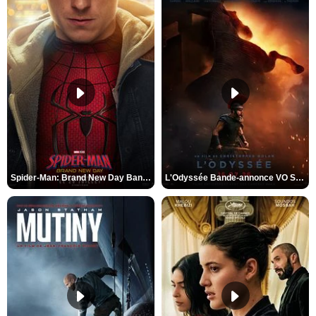
Spider-Man: Brand New Day Bande-annonce VO STFR
L'Odyssée Bande-annonce VO STFR