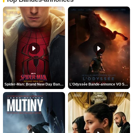
Spider-Man: Brand New Day Bande-annonce VO STFR
L'Odyssée Bande-annonce VO STFR