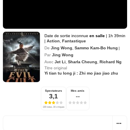
Date de sortie inconnue
en salle
|
1h 39min
|
Action
,
Fantastique
De
Jing Wong
,
Sammo Kam-Bo Hung
|
Par
Jing Wong
Avec
Jet Li
,
Sharla Cheung
,
Richard Ng
Titre original
Yi tian tu long ji : Zhi mo jiao jiao zhu
Spectateurs
Mes amis
3,1
--
130 notes, 16 critiques