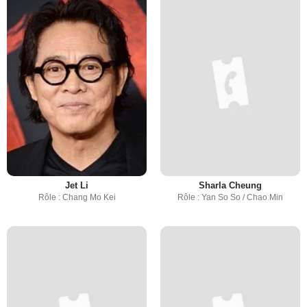
Jet Li
Sharla Cheung
Rôle : Chang Mo Kei
Rôle : Yan So So / Chao Min