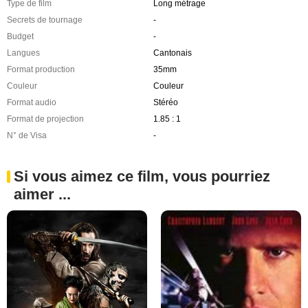
Type de film
Long métrage
Secrets de tournage
-
Budget
-
Langues
Cantonais
Format production
35mm
Couleur
Couleur
Format audio
Stéréo
Format de projection
1.85 : 1
N° de Visa
-
Si vous aimez ce film, vous pourriez
aimer ...