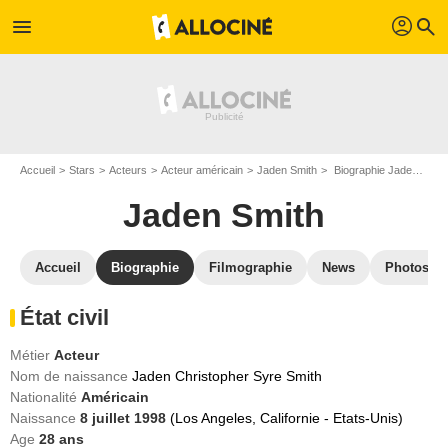
profil
menu
search
Accueil
Stars
Acteurs
Acteur américain
Jaden Smith
Biographie Jaden Smith
Jaden Smith
Accueil
Biographie
Filmographie
News
Photos
État civil
Métier
Acteur
Nom de naissance
Jaden Christopher Syre Smith
Nationalité
Américain
Naissance
8 juillet 1998
(Los Angeles, Californie - Etats-Unis)
Age
28
ans