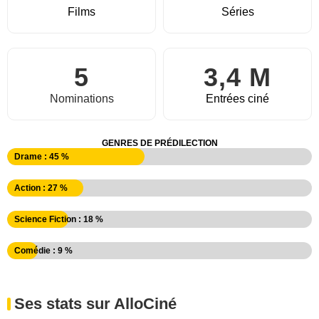
Films
Séries
5
3,4 M
Nominations
Entrées ciné
GENRES DE PRÉDILECTION
Drame : 45 %
Action : 27 %
Science Fiction : 18 %
Comédie : 9 %
Ses stats sur AlloCiné