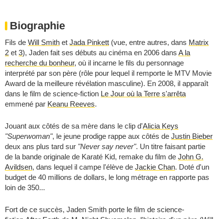
Biographie
Fils de
Will Smith
et
Jada Pinkett
(vue, entre autres, dans
Matrix
2
et
3
), Jaden fait ses débuts au cinéma en 2006 dans
A la
recherche du bonheur
, où il incarne le fils du personnage
interprété par son père (rôle pour lequel il remporte le MTV Movie
Award de la meilleure révélation masculine). En 2008, il apparaît
dans le film de science-fiction
Le Jour où la Terre s'arrêta
emmené par
Keanu Reeves
.
Jouant aux côtés de sa mère dans le clip d'
Alicia Keys
"Superwoman"
, le jeune prodige rappe aux côtés de
Justin Bieber
deux ans plus tard sur
"Never say never"
. Un titre faisant partie
de la bande originale de Karaté Kid, remake du film de
John G.
Avildsen
, dans lequel il campe l'élève de
Jackie Chan
. Doté d'un
budget de 40 millions de dollars, le long métrage en rapporte pas
loin de 350...
Fort de ce succès, Jaden Smith porte le film de science-