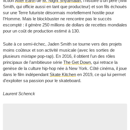
fiction
After Earth
de
M. Night Shyamalan
, l'histoire d'un père (Will
Smith, qui officie aussi en tant que producteur) et son fils échoués
sur une Terre futuriste désormais mortellement hostile pour
l'Homme. Mais le blockbuster ne rencontre pas le succès
escompté : il génère 250 millions de dollars de recettes mondiales
pour un coût de production estimé à 130.
Suite à ce semi-échec, Jaden Smith se tourne vers des projets
moins coûteux et son activité musicale (avec les sorties de
plusieurs
mixtape
pop-rap). En 2016, il obtient l'un des rôles
principaux de l'ambitieuse série
The Get Down
, qui retrace la
genèse de la culture hip-hop née à New York. Côté cinéma, il joue
dans le film indépendant
Skate Kitchen
en 2019, ce qui lui permet
d'exploiter sa passion pour le skateboard.
Laurent Schenck