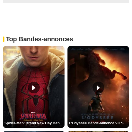
Top Bandes-annonces
Spider-Man: Brand New Day Bande-annonce VO STFR
L'Odyssée Bande-annonce VO STFR