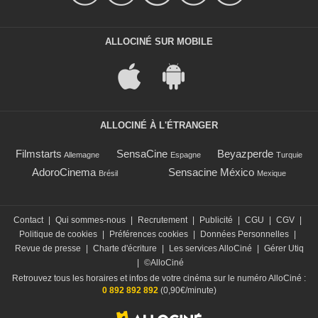
ALLOCINÉ SUR MOBILE
ALLOCINÉ À L'ÉTRANGER
Filmstarts
SensaCine
Beyazperde
Allemagne
Espagne
Turquie
AdoroCinema
Sensacine México
Brésil
Mexique
Contact
|
Qui sommes-nous
|
Recrutement
|
Publicité
|
CGU
|
CGV
|
Politique de cookies
|
Préférences cookies
|
Données Personnelles
|
Revue de presse
|
Charte d'écriture
|
Les services AlloCiné
|
Gérer Utiq
|
©AlloCiné
Retrouvez tous les horaires et infos de votre cinéma sur le numéro AlloCiné :
0 892 892 892
(0,90€/minute)