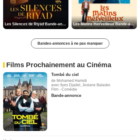
Les Silences de Riyad Bande-annonce VO STFR
Les Matins merveilleux Bande-annonce VF
Bandes-annonces à ne pas manquer
Films Prochainement au Cinéma
Tombé du ciel
de Mohamed Hamidi
avec Ilyes Djadel, Josiane Balasko
Film - Comédie
Bande-annonce