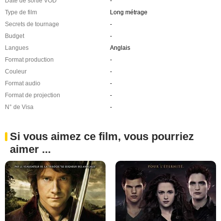
Date de sortie VOD
-
Type de film
Long métrage
Secrets de tournage
-
Budget
-
Langues
Anglais
Format production
-
Couleur
-
Format audio
-
Format de projection
-
N° de Visa
-
Si vous aimez ce film, vous pourriez
aimer ...