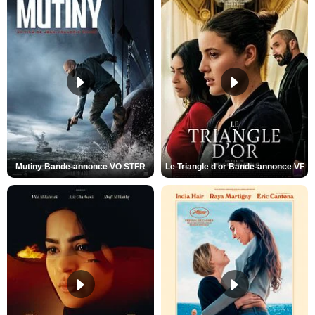
Mutiny Bande-annonce VO STFR
Le Triangle d'or Bande-annonce VF