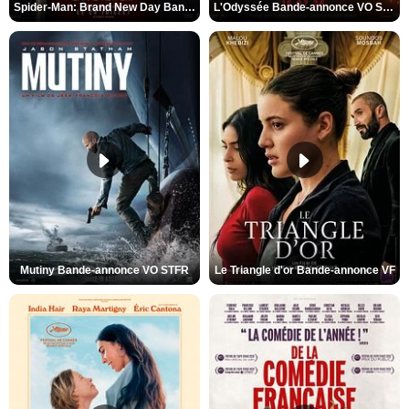
Spider-Man: Brand New Day Bande-annonce VO STFR
L'Odyssée Bande-annonce VO STFR
Mutiny Bande-annonce VO STFR
Le Triangle d'or Bande-annonce VF