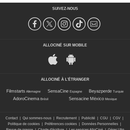
SUIVEZ-NOUS
ALLOCINÉ SUR MOBILE
ALLOCINÉ À L'ÉTRANGER
Filmstarts
SensaCine
Beyazperde
Allemagne
Espagne
Turquie
AdoroCinema
Sensacine México
Brésil
Mexique
Contact
|
Qui sommes-nous
|
Recrutement
|
Publicité
|
CGU
|
CGV
|
Politique de cookies
|
Préférences cookies
|
Données Personnelles
|
Revue de presse
|
Charte d'écriture
|
Les services AlloCiné
|
Gérer Utiq