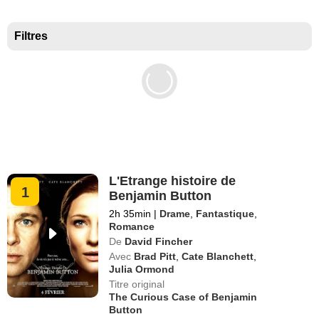
Meilleurs documentaires selon la presse
Filtres
L'Etrange histoire de
1
Benjamin Button
2h 35min
|
Drame
,
Fantastique
,
Romance
De
David Fincher
Avec
Brad Pitt
,
Cate Blanchett
,
Julia Ormond
Titre original
The Curious Case of Benjamin
Button