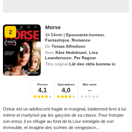
Morse
2
1h 54min
|
Epouvante-horreur
,
Fantastique
,
Romance
De
Tomas Alfredson
Avec
Kåre Hedebrant
,
Lina
Leandersson
,
Per Ragnar
Titre original
Låt den rätte komma in
Presse
Spectateurs
Mes amis
4,1
4,0
--
Oskar est un adolescent fragile et marginal, totalement livré à lui-
même et martyrisé par les garçons de sa classe. Pour tromper
son ennui, il se réfugie au fond de la cour enneigée de son
immeuble, et imagine des scènes de vengeance...