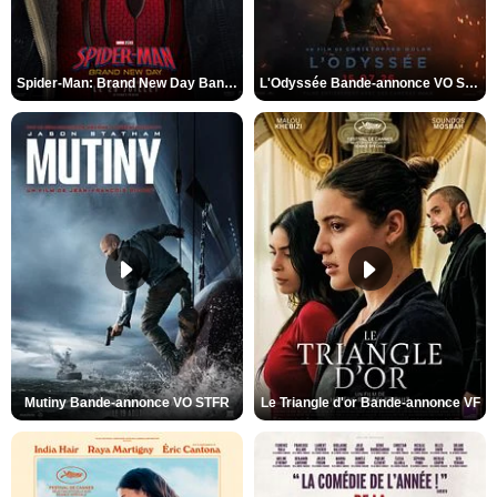
Spider-Man: Brand New Day Bande-annonce VO STFR
L'Odyssée Bande-annonce VO STFR
Mutiny Bande-annonce VO STFR
Le Triangle d'or Bande-annonce VF