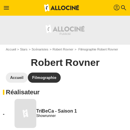
profil
menu
search
Accueil
Stars
Scénaristes
Robert Rovner
Filmographie Robert Rovner
Robert Rovner
Accueil
Filmographie
Réalisateur
TriBeCa - Saison 1
-
Showrunner