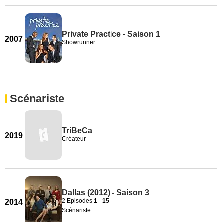
Private Practice - Saison 1
2007
Showrunner
Scénariste
TriBeCa
2019
Créateur
Dallas (2012) - Saison 3
2 Episodes
1
-
15
2014
Scénariste