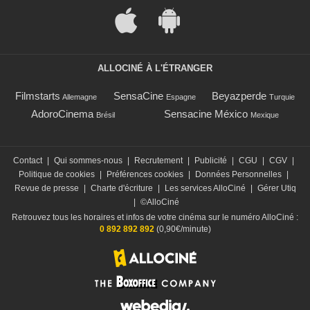
ALLOCINÉ À L'ÉTRANGER
Filmstarts
SensaCine
Beyazperde
Allemagne
Espagne
Turquie
AdoroCinema
Sensacine México
Brésil
Mexique
Contact
|
Qui sommes-nous
|
Recrutement
|
Publicité
|
CGU
|
CGV
|
Politique de cookies
|
Préférences cookies
|
Données Personnelles
|
Revue de presse
|
Charte d'écriture
|
Les services AlloCiné
|
Gérer Utiq
|
©AlloCiné
Retrouvez tous les horaires et infos de votre cinéma sur le numéro AlloCiné :
0 892 892 892
(0,90€/minute)