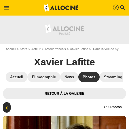
profil
menu
search
Accueil
Stars
Acteur
Acteur français
Xavier Lafitte
Dans la ville de Sylvia : Photo José Luis Guerín, Xavier Lafitte
Xavier Lafitte
Accueil
Filmographie
News
Photos
Streaming
RETOUR À LA GALERIE
3
/ 3 Photos