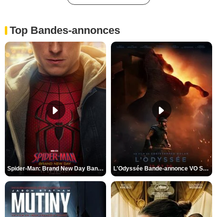
Top Bandes-annonces
Spider-Man: Brand New Day Bande-annonce VO STFR
L'Odyssée Bande-annonce VO STFR