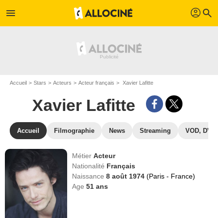
profil
menu
search
Accueil
Stars
Acteurs
Acteur français
Xavier Lafitte
Xavier Lafitte
Accueil
Filmographie
News
Streaming
VOD, DVD
Métier
Acteur
Nationalité
Français
Naissance
8 août 1974
(Paris - France)
Age
51
ans