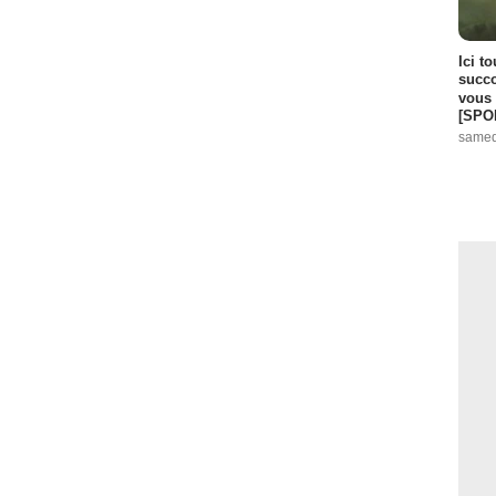
Ici t
succo
vous 
[SPO
samed