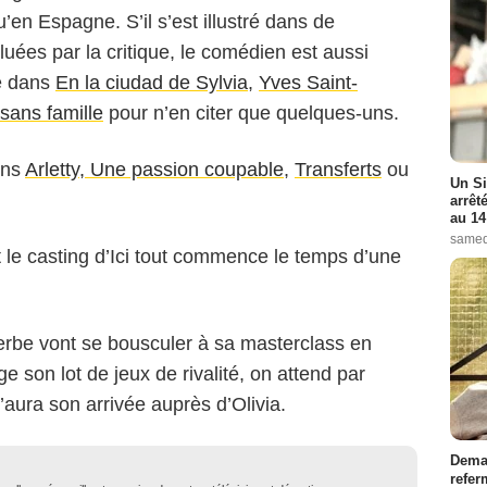
’en Espagne. S’il s’est illustré dans de
uées par la critique, le comédien est aussi
é dans
En la ciudad de Sylvia
,
Yves Saint-
sans famille
pour n’en citer que quelques-uns.
ans
Arletty, Une passion coupable
,
Transferts
ou
Un Si
arrêt
au 14
samed
nt le casting d’Ici tout commence le temps d’une
erbe vont se bousculer à sa masterclass en
 son lot de jeux de rivalité, on attend par
’aura son arrivée auprès d’Olivia.
Demai
refer