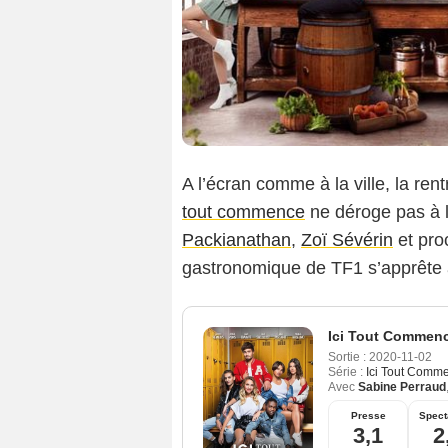
A l’écran comme à la ville, la r
tout commence
ne déroge pas à 
Packianathan
,
Zoï Sévérin
et pr
gastronomique de TF1 s’apprête à
Ici Tout Commen
Sortie :
2020-11-02
Série :
Ici Tout Comm
Avec
Sabine Perraud
Presse
Spect
3,1
2