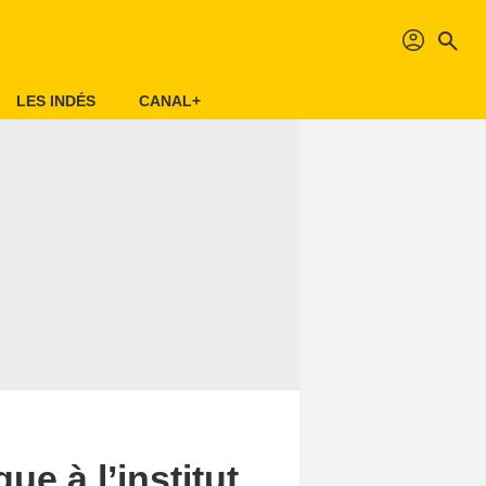
profil
search
LES INDÉS
CANAL+
ue à l’institut