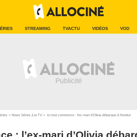
ÉRIES
STREAMING
TVACTU
VIDÉOS
VOD
HOMAS BRAUT/ITC/ TF1
éries
News Séries à la TV
Ici tout commence : l’ex-mari d’Olivia débarque à l’institut
e : l’ex-mari d’Olivia débarq