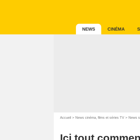
NEWS
CINÉMA
S
T
Accueil
News cinéma, films et séries TV
News s
Ici tout commenc