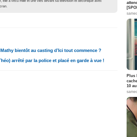
e, elle a vécu mille et une vies devant sa télévision et décortique avec
atten
écran.
[SPO
samed
Mathy bientôt au casting d’Ici tout commence ?
éo) arrêté par la police et placé en garde à vue !
Plus 
cache
10 au
samed