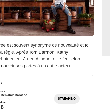
entrée est souvent synonyme de nouveauté et
Ici
la règle. Après
Tom Darmon
,
Kathy
ochainement
Julien Alluguette
, le feuilleton
 ouvrir ses portes à un autre acteur.
ce
ence
,
Benjamin Baroche
,
Loan Becmont
STREAMING
ateurs
,8