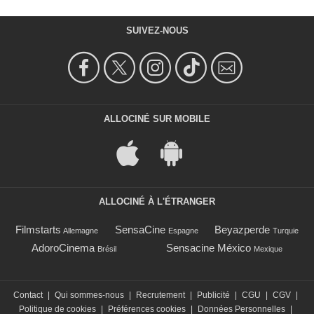
SUIVEZ-NOUS
ALLOCINÉ SUR MOBILE
ALLOCINÉ À L'ÉTRANGER
Filmstarts
SensaCine
Beyazperde
Allemagne
Espagne
Turquie
AdoroCinema
Sensacine México
Brésil
Mexique
Contact
|
Qui sommes-nous
|
Recrutement
|
Publicité
|
CGU
|
CGV
|
Politique de cookies
|
Préférences cookies
|
Données Personnelles
|