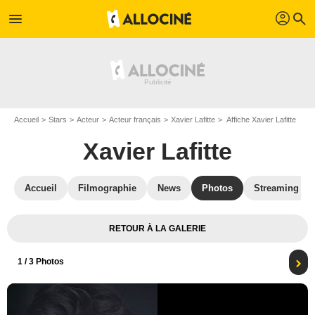
profil
menu
search
Accueil
Stars
Acteur
Acteur français
Xavier Lafitte
Affiche Xavier Lafitte
Xavier Lafitte
Accueil
Filmographie
News
Photos
Streaming
RETOUR À LA GALERIE
1
/ 3 Photos