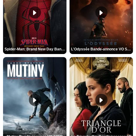
Spider-Man: Brand New Day Bande-annonce VO STFR
L'Odyssée Bande-annonce VO STFR