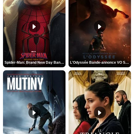
Spider-Man: Brand New Day Bande-annonce VO STFR
L'Odyssée Bande-annonce VO STFR