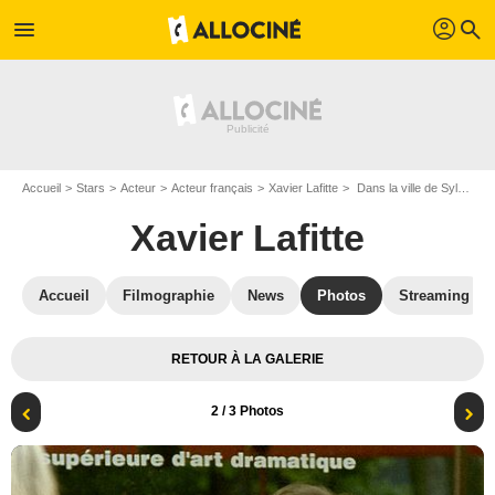
profil
menu
search
Accueil
Stars
Acteur
Acteur français
Xavier Lafitte
Dans la ville de Sylvia : Photo José Luis Guerín, Xavier Lafitte
Xavier Lafitte
Accueil
Filmographie
News
Photos
Streaming
RETOUR À LA GALERIE
2
/ 3 Photos