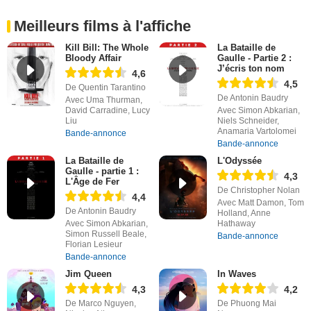
Meilleurs films à l'affiche
Kill Bill: The Whole
La Bataille de
Bloody Affair
Gaulle - Partie 2 :
J’écris ton nom
4,6
4,5
De Quentin Tarantino
De Antonin Baudry
Avec Uma Thurman,
David Carradine, Lucy
Avec Simon Abkarian,
Liu
Niels Schneider,
Anamaria Vartolomei
Bande-annonce
Bande-annonce
La Bataille de
L'Odyssée
Gaulle - partie 1 :
4,3
L'Âge de Fer
De Christopher Nolan
4,4
Avec Matt Damon, Tom
De Antonin Baudry
Holland, Anne
Avec Simon Abkarian,
Hathaway
Simon Russell Beale,
Bande-annonce
Florian Lesieur
Bande-annonce
Jim Queen
In Waves
4,3
4,2
De Marco Nguyen,
De Phuong Mai