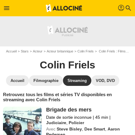
profil
menu
search
Accueil
Stars
Acteur
Acteur britannique
Colin Friels
Colin Friels : Films et séries online
Colin Friels
Accueil
Filmographie
Streaming
VOD, DVD
Retrouvez tous les films et séries TV disponibles en
streaming avec Colin Friels
Brigade des mers
Date de sortie inconnue
|
45 min
|
Judiciaire
,
Policier
Avec
Steve Bisley
,
Dee Smart
,
Aaron
Pedersen