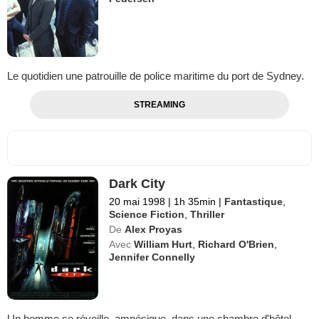
Le quotidien une patrouille de police maritime du port de Sydney.
STREAMING
Dark City
20 mai 1998
|
1h 35min
|
Fantastique
,
Science Fiction
,
Thriller
De
Alex Proyas
Avec
William Hurt
,
Richard O'Brien
,
Jennifer Connelly
Un homme se réveille, amnésique, dans une chambre d'hôtel