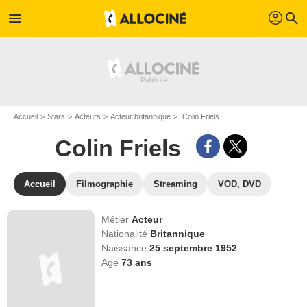
profil
menu
search
Accueil
Stars
Acteurs
Acteur britannique
Colin Friels
Colin Friels
Accueil
Filmographie
Streaming
VOD, DVD
Métier
Acteur
Nationalité
Britannique
Naissance
25 septembre 1952
Age
73
ans