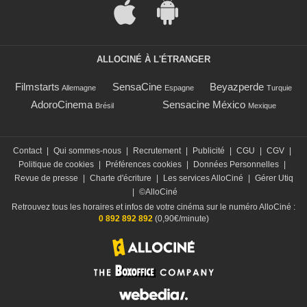
ALLOCINÉ À L'ÉTRANGER
Filmstarts
SensaCine
Beyazperde
Allemagne
Espagne
Turquie
AdoroCinema
Sensacine México
Brésil
Mexique
Contact
|
Qui sommes-nous
|
Recrutement
|
Publicité
|
CGU
|
CGV
|
Politique de cookies
|
Préférences cookies
|
Données Personnelles
|
Revue de presse
|
Charte d'écriture
|
Les services AlloCiné
|
Gérer Utiq
|
©AlloCiné
Retrouvez tous les horaires et infos de votre cinéma sur le numéro AlloCiné :
0 892 892 892
(0,90€/minute)