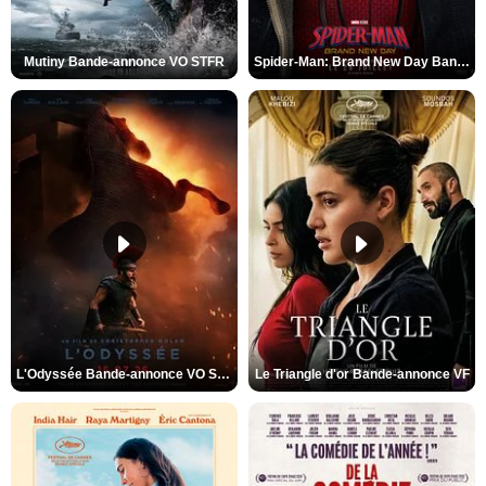
Mutiny Bande-annonce VO STFR
Spider-Man: Brand New Day Bande-annonce VO STFR
L'Odyssée Bande-annonce VO STFR
Le Triangle d'or Bande-annonce VF