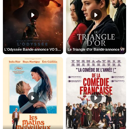
L'Odyssée Bande-annonce VO STFR
Le Triangle d'or Bande-annonce VF