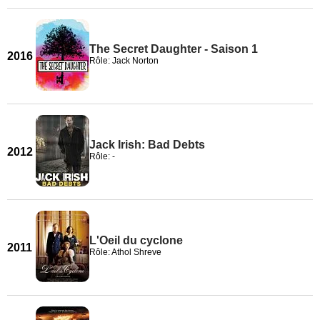
The Secret Daughter - Saison 1
2016
Rôle: Jack Norton
Jack Irish: Bad Debts
2012
Rôle: -
L'Oeil du cyclone
2011
Rôle: Athol Shreve