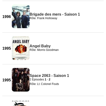
Brigade des mers - Saison 1
1996
Rôle: Frank Holloway
Angel Baby
1995
Rôle: Morris Goodman
Space 2063 - Saison 1
2 Episodes
1
-
2
1995
Rôle: Lt. Colonel Fouts