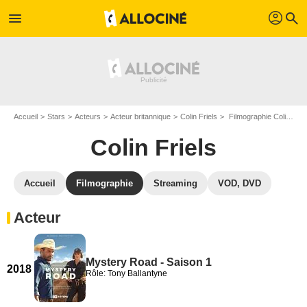
profil
menu
search
Accueil
Stars
Acteurs
Acteur britannique
Colin Friels
Filmographie Colin Friels
Colin Friels
Accueil
Filmographie
Streaming
VOD, DVD
Acteur
Mystery Road - Saison 1
2018
Rôle: Tony Ballantyne