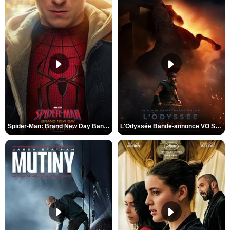
Spider-Man: Brand New Day Bande-annonce VO STFR
L'Odyssée Bande-annonce VO STFR