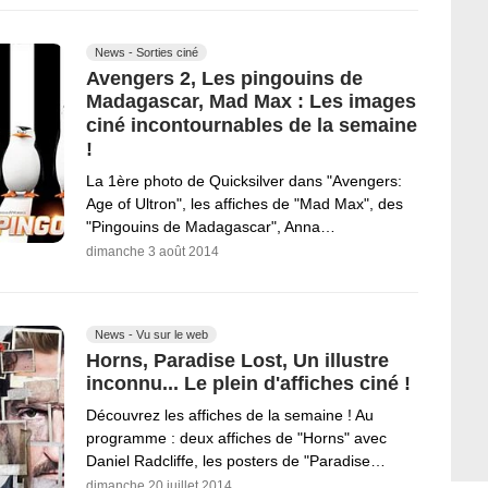
News - Sorties ciné
Avengers 2, Les pingouins de
Madagascar, Mad Max : Les images
ciné incontournables de la semaine
!
La 1ère photo de Quicksilver dans "Avengers:
Age of Ultron", les affiches de "Mad Max", des
"Pingouins de Madagascar", Anna…
dimanche 3 août 2014
News - Vu sur le web
Horns, Paradise Lost, Un illustre
inconnu... Le plein d'affiches ciné !
Découvrez les affiches de la semaine ! Au
programme : deux affiches de "Horns" avec
Daniel Radcliffe, les posters de "Paradise…
dimanche 20 juillet 2014