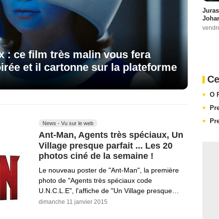
Juras
Johan
vendr
x : ce film très malin vous fera
rée et il cartonne sur la plateforme
Ce
O 
Pr
Pr
News - Vu sur le web
Ant-Man, Agents très spéciaux, Un
Village presque parfait ... Les 20
photos ciné de la semaine !
Le nouveau poster de "Ant-Man", la première
photo de "Agents très spéciaux code
U.N.C.L.E", l'affiche de "Un Village presque…
dimanche 11 janvier 2015