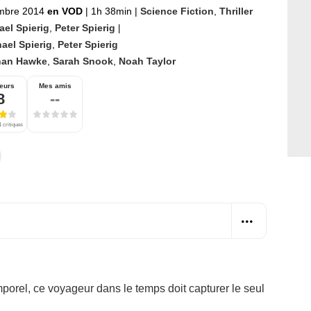
mbre 2014
en VOD
|
1h 38min
|
Science Fiction
,
Thriller
ael Spierig
,
Peter Spierig
|
ael Spierig
,
Peter Spierig
han Hawke
,
Sarah Snook
,
Noah Taylor
eurs
Mes amis
8
--
 critiques
orel, ce voyageur dans le temps doit capturer le seul