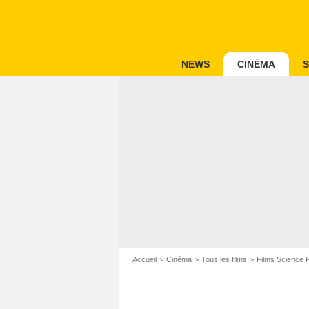
NEWS
CINÉMA
S
Accueil
Cinéma
Tous les films
Films Science F