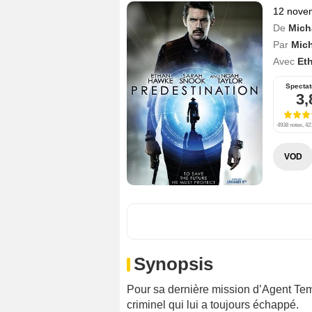
12 nove
De
Mich
Par
Mich
Avec
Et
Spectat
3,
4938 notes, 421
VOD
Synopsis
Pour sa dernière mission d’Agent Temp
criminel qui lui a toujours échappé.