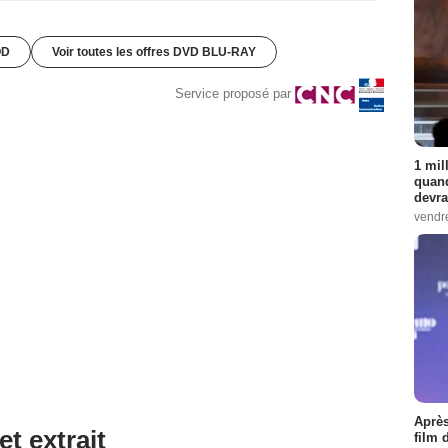
OD
Voir toutes les offres DVD BLU-RAY
Service proposé par
1 mil
quand
devra
vendr
Après
et extrait
film 