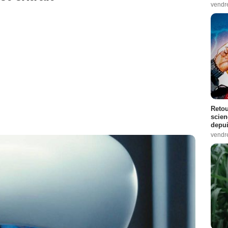
vendr
Retou
scien
depui
vendr