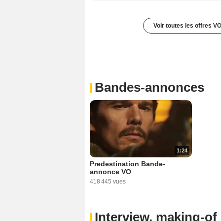
Voir toutes les offres V
Bandes-annonces
1:24
Predestination Bande-
annonce VO
418 445 vues
Interview, making-of 