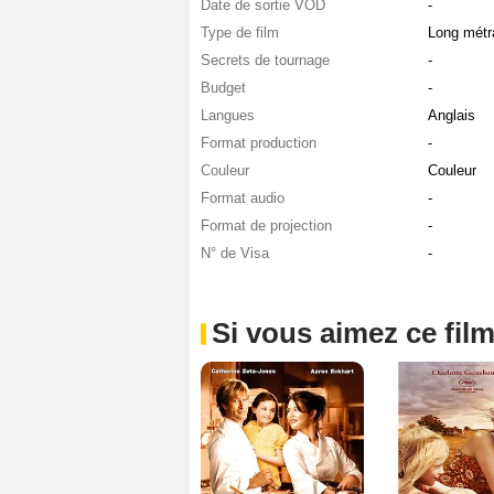
Date de sortie VOD
-
Type de film
Long métr
Secrets de tournage
-
Budget
-
Langues
Anglais
Format production
-
Couleur
Couleur
Format audio
-
Format de projection
-
N° de Visa
-
Si vous aimez ce film