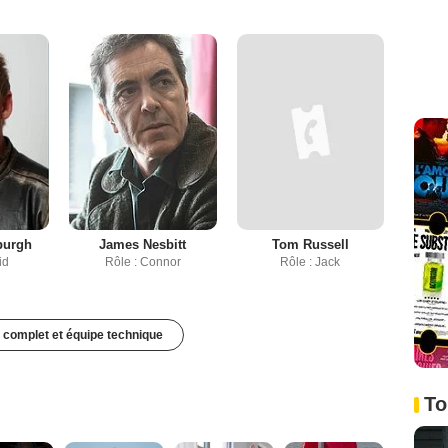
burgh
James Nesbitt
Tom Russell
id
Rôle : Connor
Rôle : Jack
 complet et équipe technique
To