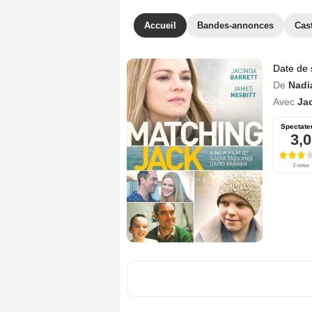
Accueil
Bandes-annonces
Cas
Date de 
De
Nadi
Avec
Jac
Spectate
3,0
3 notes