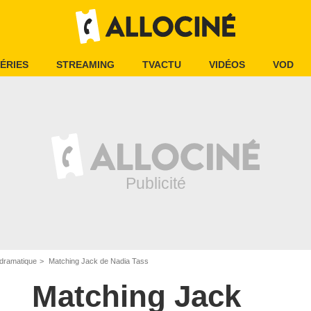
ÉRIES
STREAMING
TVACTU
VIDÉOS
VOD
dramatique
Matching Jack de Nadia Tass
Matching Jack