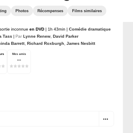
ting
Photos
Récompenses
Films similaires
sortie inconnue
en DVD
|
1h 43min
|
Comédie dramatique
a Tass
Par
Lynne Renew
,
David Parker
|
inda Barrett
,
Richard Roxburgh
,
James Nesbitt
urs
Mes amis
--