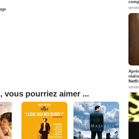
compo
vendr
age
Après
réali
Netfl
vendr
, vous pourriez aimer ...