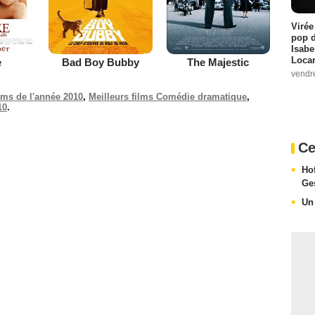
Virée
pop d
Isabe
Loca
e
Bad Boy Bubby
The Majestic
vendr
ilms de l'année 2010
,
Meilleurs films Comédie dramatique
,
10
.
Ce
Hof
Ge
Un