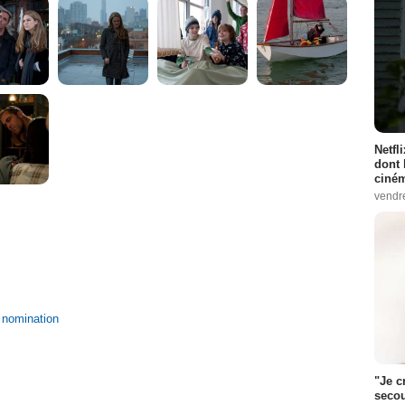
Netfl
dont 
ciném
vendr
1 nomination
"Je c
secou