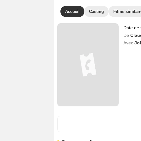
Accueil
Casting
Films similair
Date de 
De
Clau
Avec
Jo