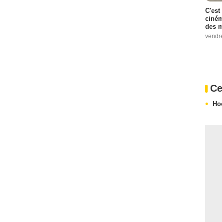
C'est
ciném
des m
vendr
Ce
Ho