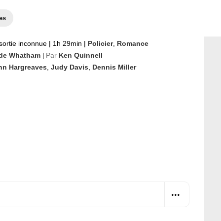
es
sortie inconnue
|
1h 29min
|
Policier
,
Romance
de Whatham
Par
Ken Quinnell
|
hn Hargreaves
,
Judy Davis
,
Dennis Miller