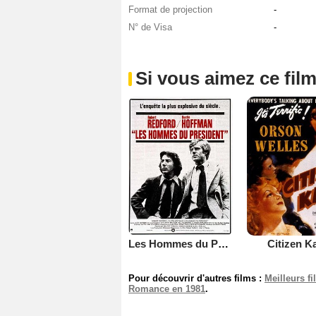
Format de projection
-
N° de Visa
-
Si vous aimez ce film
Les Hommes du Président
Citizen K
Pour découvrir d'autres films :
Meilleurs f
Romance en 1981
.