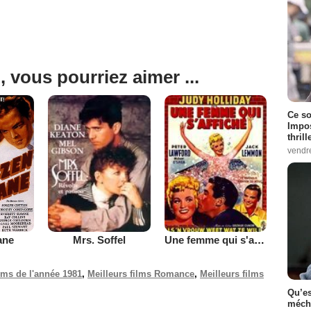
, vous pourriez aimer ...
Ce so
Impos
thrill
vendr
ane
Mrs. Soffel
Une femme qui s'affiche
ilms de l'année 1981
,
Meilleurs films Romance
,
Meilleurs films
Qu’es
méch