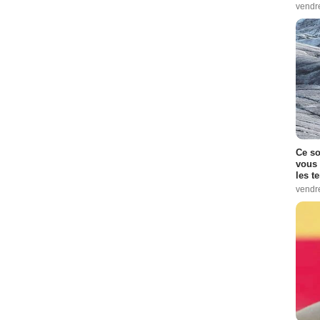
vendr
Ce so
vous 
les t
vendr