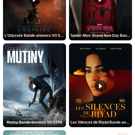
L'Odyssée Bande-annonce VO STFR
Spider-Man: Brand New Day Bande-annonce VO STFR
Mutiny Bande-annonce VO STFR
Les Silences de Riyad Bande-annonce VO STFR