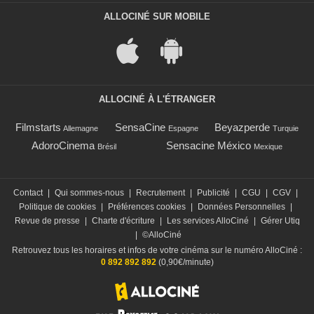
ALLOCINÉ SUR MOBILE
ALLOCINÉ À L'ÉTRANGER
Filmstarts
SensaCine
Beyazperde
Allemagne
Espagne
Turquie
AdoroCinema
Sensacine México
Brésil
Mexique
Contact
|
Qui sommes-nous
|
Recrutement
|
Publicité
|
CGU
|
CGV
|
Politique de cookies
|
Préférences cookies
|
Données Personnelles
|
Revue de presse
|
Charte d'écriture
|
Les services AlloCiné
|
Gérer Utiq
|
©AlloCiné
Retrouvez tous les horaires et infos de votre cinéma sur le numéro AlloCiné :
0 892 892 892
(0,90€/minute)