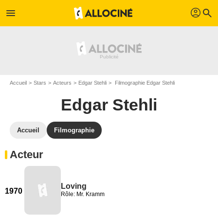
profil
menu
search
Accueil
Stars
Acteurs
Edgar Stehli
Filmographie Edgar Stehli
Edgar Stehli
Accueil
Filmographie
Acteur
Loving
1970
Rôle: Mr. Kramm