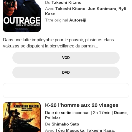
De
Takeshi Kitano
Avec
Takeshi Kitano
,
Jun Kunimura
,
Ryô
Kase
Titre original
Autoreiji
Dans une lutte impitoyable pour le pouvoir, plusieurs clans
yakuzas se disputent la bienveillance du parrain...
VOD
DVD
K-20 l'homme aux 20 visages
Date de sortie inconnue
|
2h 17min
|
Drame
,
Policier
De
Shimako Sato
Avec
Tôru Masuoka
,
Takeshi Kaga
,