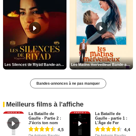
Les Silences de Riyad Bande-annonce VO STFR
Les Matins merveilleux Bande-annonce VF
Bandes-annonces à ne pas manquer
Meilleurs films à l'affiche
La Bataille de
La Bataille de
Gaulle - Partie 2 :
Gaulle - partie 1 :
J’écris ton nom
L'Âge de Fer
4,5
4,4
De Antonin Baudry
De Antonin Baudry