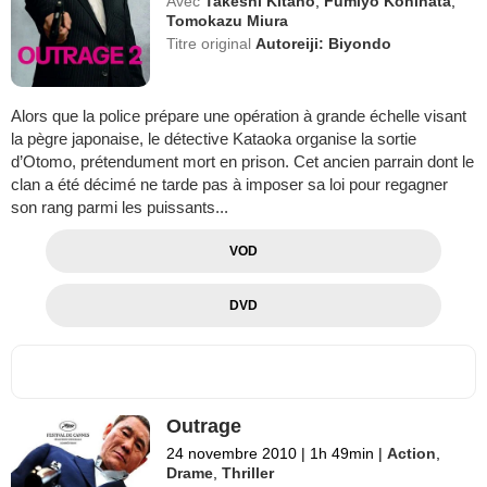
Avec
Takeshi Kitano
,
Fumiyo Kohinata
,
Tomokazu Miura
Titre original
Autoreiji: Biyondo
Alors que la police prépare une opération à grande échelle visant
la pègre japonaise, le détective Kataoka organise la sortie
d’Otomo, prétendument mort en prison. Cet ancien parrain dont le
clan a été décimé ne tarde pas à imposer sa loi pour regagner
son rang parmi les puissants...
VOD
DVD
Outrage
24 novembre 2010
|
1h 49min
|
Action
,
Drame
,
Thriller