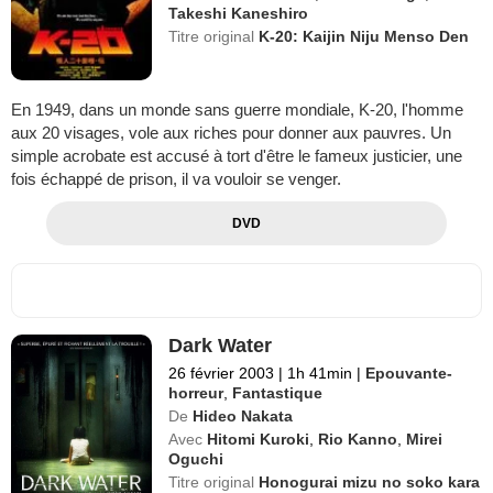
Takeshi Kaneshiro
Titre original
K-20: Kaijin Niju Menso Den
En 1949, dans un monde sans guerre mondiale, K-20, l'homme
aux 20 visages, vole aux riches pour donner aux pauvres. Un
simple acrobate est accusé à tort d'être le fameux justicier, une
fois échappé de prison, il va vouloir se venger.
DVD
Dark Water
26 février 2003
|
1h 41min
|
Epouvante-
horreur
,
Fantastique
De
Hideo Nakata
Avec
Hitomi Kuroki
,
Rio Kanno
,
Mirei
Oguchi
Titre original
Honogurai mizu no soko kara