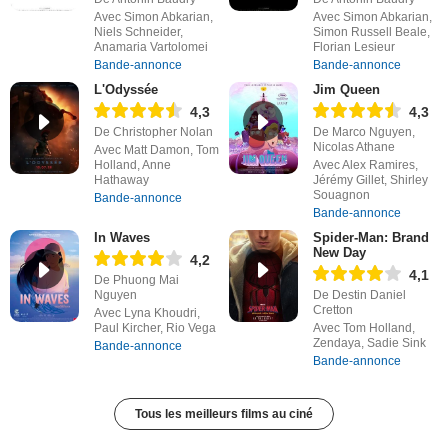
Avec Simon Abkarian,
Avec Simon Abkarian,
Niels Schneider,
Simon Russell Beale,
Anamaria Vartolomei
Florian Lesieur
Bande-annonce
Bande-annonce
L'Odyssée
Jim Queen
4,3
4,3
De Christopher Nolan
De Marco Nguyen,
Nicolas Athane
Avec Matt Damon, Tom
Holland, Anne
Avec Alex Ramires,
Hathaway
Jérémy Gillet, Shirley
Souagnon
Bande-annonce
Bande-annonce
In Waves
Spider-Man: Brand
New Day
4,2
4,1
De Phuong Mai
Nguyen
De Destin Daniel
Cretton
Avec Lyna Khoudri,
Paul Kircher, Rio Vega
Avec Tom Holland,
Zendaya, Sadie Sink
Bande-annonce
Bande-annonce
Tous les meilleurs films au ciné