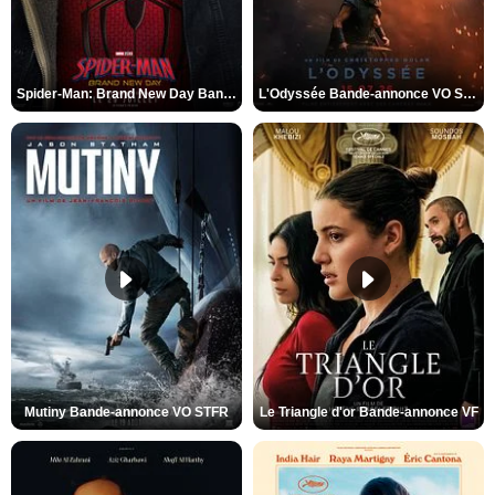
Spider-Man: Brand New Day Bande-annonce VO STFR
L'Odyssée Bande-annonce VO STFR
Mutiny Bande-annonce VO STFR
Le Triangle d'or Bande-annonce VF