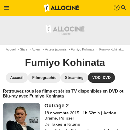
profil
menu
search
Accueil
Stars
Acteur
Acteur japonais
Fumiyo Kohinata
Fumiyo Kohinata : ses Blu-Ray, DVD, VOD, SVOD
Fumiyo Kohinata
Accueil
Filmographie
Streaming
VOD, DVD
Retrouvez tous les films et séries TV disponibles en DVD ou
Blu-ray avec Fumiyo Kohinata
Outrage 2
18 novembre 2015
|
1h 52min
|
Action
,
Drame
,
Policier
De
Takeshi Kitano