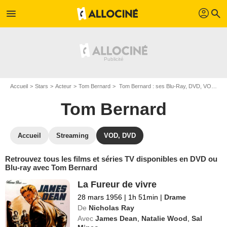
profil
menu
search
Accueil
Stars
Acteur
Tom Bernard
Tom Bernard : ses Blu-Ray, DVD, VOD, SVOD
Tom Bernard
Accueil
Streaming
VOD, DVD
Retrouvez tous les films et séries TV disponibles en DVD ou
Blu-ray avec Tom Bernard
La Fureur de vivre
28 mars 1956
|
1h 51min
|
Drame
De
Nicholas Ray
Avec
James Dean
,
Natalie Wood
,
Sal