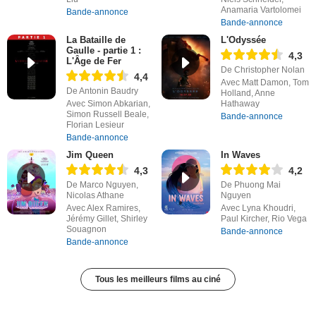
Anamaria Vartolomei
Bande-annonce
Bande-annonce
La Bataille de
L'Odyssée
Gaulle - partie 1 :
4,3
L'Âge de Fer
De Christopher Nolan
4,4
Avec Matt Damon, Tom
De Antonin Baudry
Holland, Anne
Avec Simon Abkarian,
Hathaway
Simon Russell Beale,
Bande-annonce
Florian Lesieur
Bande-annonce
Jim Queen
In Waves
4,3
4,2
De Marco Nguyen,
De Phuong Mai
Nicolas Athane
Nguyen
Avec Alex Ramires,
Avec Lyna Khoudri,
Jérémy Gillet, Shirley
Paul Kircher, Rio Vega
Souagnon
Bande-annonce
Bande-annonce
Tous les meilleurs films au ciné