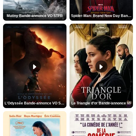
Mutiny Bande-annonce VO STFR
Spider-Man: Brand New Day Bande-annonce VO STFR
L'Odyssée Bande-annonce VO STFR
Le Triangle d'or Bande-annonce VF