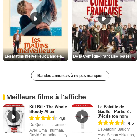
Les Matins merveilleux Bande-annonce VF
De la Comédie-Française Teaser VF
Bandes-annonces à ne pas manquer
Meilleurs films à l'affiche
Kill Bill: The Whole
La Bataille de
Bloody Affair
Gaulle - Partie 2 :
J’écris ton nom
4,6
4,5
De Quentin Tarantino
De Antonin Baudry
Avec Uma Thurman,
David Carradine, Lucy
Avec Simon Abkarian,
Liu
Niels Schneider,