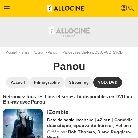
profil
menu
search
Accueil
Stars
Acteur
Panou
Panou : ses Blu-Ray, DVD, VOD, SVOD
Panou
Accueil
Filmographie
Streaming
VOD, DVD
Retrouvez tous les films et séries TV disponibles en DVD ou
Blu-ray avec Panou
iZombie
Date de sortie inconnue
|
42 min
|
Comédie
dramatique
,
Epouvante-horreur
,
Policier
Créée par
Rob Thomas
,
Diane Ruggiero-
Wright