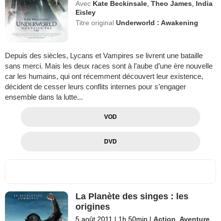
Avec
Kate Beckinsale
,
Theo James
,
India
Eisley
Titre original
Underworld : Awakening
Depuis des siècles, Lycans et Vampires se livrent une bataille
sans merci. Mais les deux races sont à l’aube d’une ère nouvelle
car les humains, qui ont récemment découvert leur existence,
décident de cesser leurs conflits internes pour s’engager
ensemble dans la lutte...
VOD
DVD
La Planète des singes : les
origines
5 août 2011
|
1h 50min
|
Action
,
Aventure
,