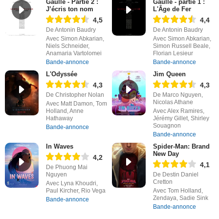
Gaulle - Partie 2 :
Gaulle - partie 1 :
J’écris ton nom
L'Âge de Fer
4,5
4,4
De Antonin Baudry
De Antonin Baudry
Avec Simon Abkarian,
Avec Simon Abkarian,
Niels Schneider,
Simon Russell Beale,
Anamaria Vartolomei
Florian Lesieur
Bande-annonce
Bande-annonce
L'Odyssée
Jim Queen
4,3
4,3
De Christopher Nolan
De Marco Nguyen,
Nicolas Athane
Avec Matt Damon, Tom
Holland, Anne
Avec Alex Ramires,
Hathaway
Jérémy Gillet, Shirley
Souagnon
Bande-annonce
Bande-annonce
In Waves
Spider-Man: Brand
New Day
4,2
4,1
De Phuong Mai
Nguyen
De Destin Daniel
Cretton
Avec Lyna Khoudri,
Paul Kircher, Rio Vega
Avec Tom Holland,
Zendaya, Sadie Sink
Bande-annonce
Bande-annonce