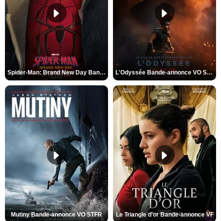
Spider-Man: Brand New Day Bande-annonce VO STFR
L'Odyssée Bande-annonce VO STFR
Mutiny Bande-annonce VO STFR
Le Triangle d'or Bande-annonce VF