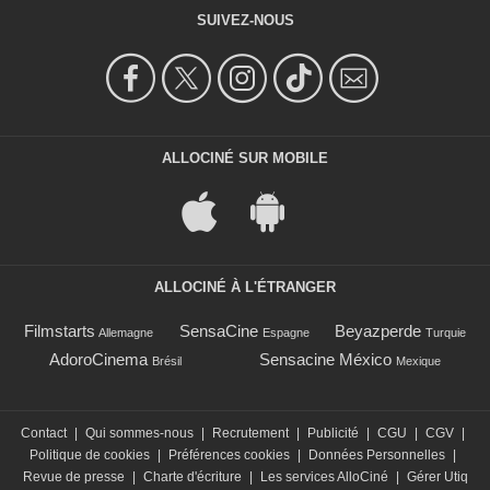
SUIVEZ-NOUS
ALLOCINÉ SUR MOBILE
ALLOCINÉ À L'ÉTRANGER
Filmstarts
SensaCine
Beyazperde
Allemagne
Espagne
Turquie
AdoroCinema
Sensacine México
Brésil
Mexique
Contact
|
Qui sommes-nous
|
Recrutement
|
Publicité
|
CGU
|
CGV
|
Politique de cookies
|
Préférences cookies
|
Données Personnelles
|
Revue de presse
|
Charte d'écriture
|
Les services AlloCiné
|
Gérer Utiq