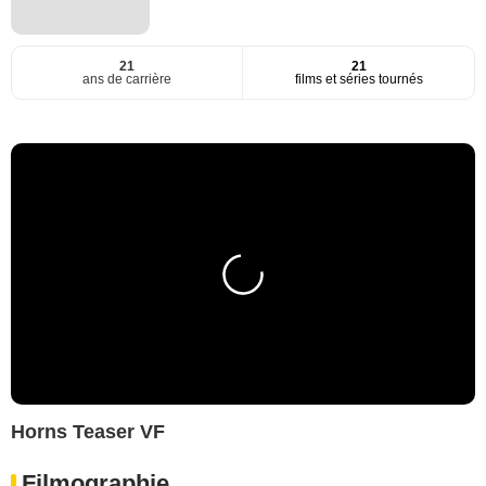
21
21
ans de carrière
films et séries tournés
Horns Teaser VF
Filmographie