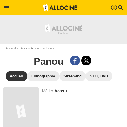
profil
menu
search
Accueil
Stars
Acteurs
Panou
Panou
Accueil
Filmographie
Streaming
VOD, DVD
Métier
Acteur