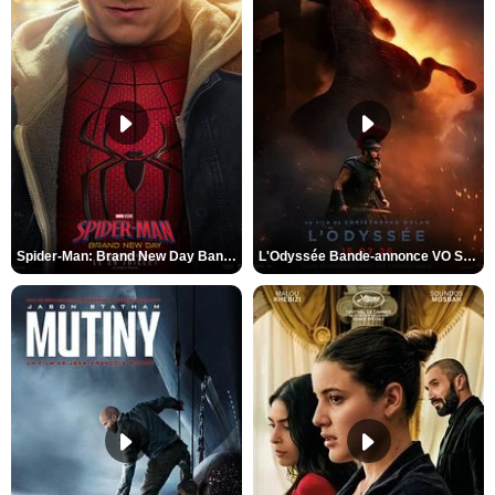
Spider-Man: Brand New Day Bande-annonce VO STFR
L'Odyssée Bande-annonce VO STFR