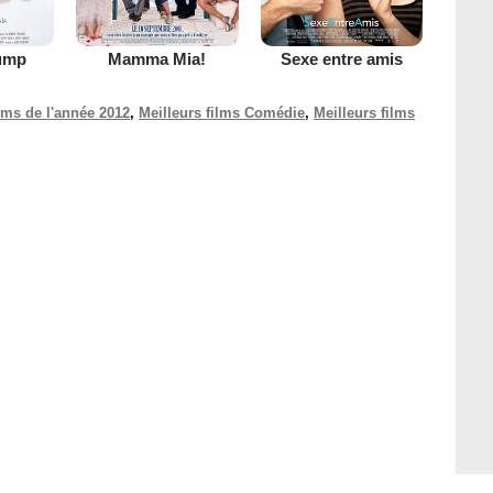
ump
Mamma Mia!
Sexe entre amis
ilms de l'année 2012
,
Meilleurs films Comédie
,
Meilleurs films