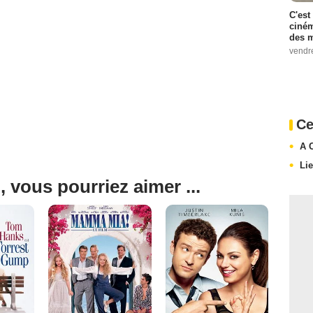
C'est
ciném
des m
vendr
Ce
A 
Li
, vous pourriez aimer ...