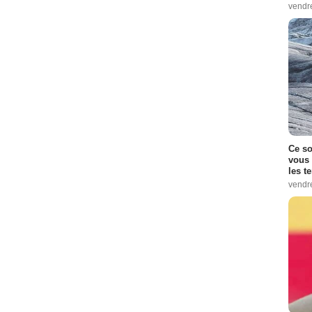
vendr
Ce so
vous 
les t
vendr