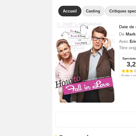
Accueil
Casting
Critiques spec
Date de 
De
Mark 
Avec
Er
Titre ori
Spectate
3,2
45 notes, 2 cri