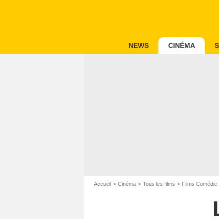
NEWS
CINÉMA
S
Accueil
Cinéma
Tous les films
Films Comédie