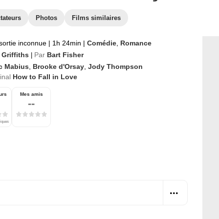
tateurs
Photos
Films similaires
sortie inconnue
|
1h 24min
|
Comédie
,
Romance
Griffiths
Par
Bart Fisher
|
ic Mabius
,
Brooke d'Orsay
,
Jody Thompson
ginal
How to Fall in Love
urs
Mes amis
--
tiques