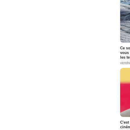
Ce so
vous 
les t
vendr
C'est
ciném