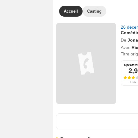
Accueil
Casting
26 déce
Comédi
De
Jona
Avec
Ri
Titre ori
Spectate
2,9
1 note