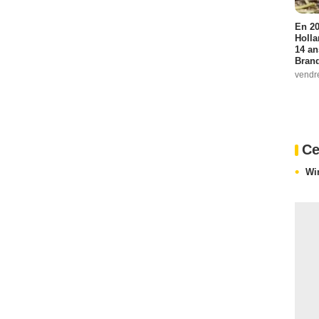
En 20
Holla
14 an
Bran
vendr
Ce
Wi