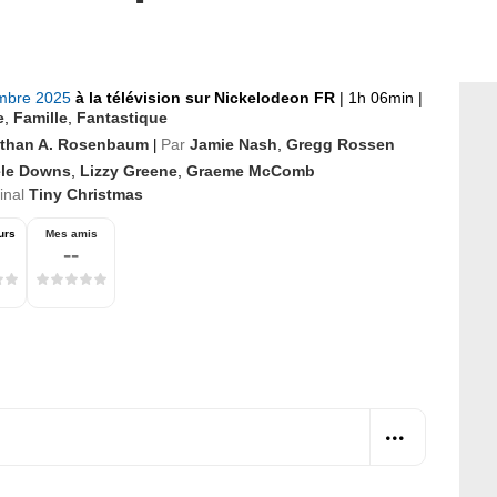
mbre 2025
à la télévision sur Nickelodeon FR
|
1h 06min
|
e
,
Famille
,
Fantastique
than A. Rosenbaum
Par
Jamie Nash
,
Gregg Rossen
|
ele Downs
,
Lizzy Greene
,
Graeme McComb
ginal
Tiny Christmas
urs
Mes amis
--