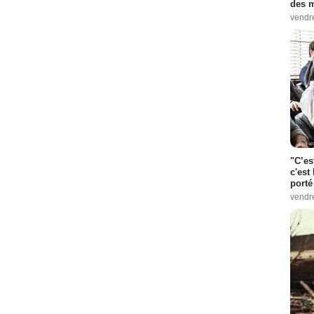
des m
vendr
"C’es
c'est 
porté
vendr