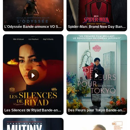
L'Odyssée Bande-annonce VO STFR
Spider-Man: Brand New Day Bande-annonce VO STFR
Les Silences de Riyad Bande-annonce VO STFR
Des Fleurs pour Tokyo Bande-annonce VO STFR