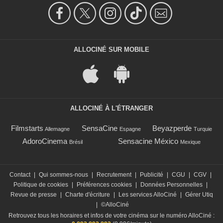
ALLOCINÉ SUR MOBILE
ALLOCINÉ À L'ÉTRANGER
Filmstarts
SensaCine
Beyazperde
Allemagne
Espagne
Turquie
AdoroCinema
Sensacine México
Brésil
Mexique
Contact
|
Qui sommes-nous
|
Recrutement
|
Publicité
|
CGU
|
CGV
|
Politique de cookies
|
Préférences cookies
|
Données Personnelles
|
Revue de presse
|
Charte d'écriture
|
Les services AlloCiné
|
Gérer Utiq
|
©AlloCiné
Retrouvez tous les horaires et infos de votre cinéma sur le numéro AlloCiné :