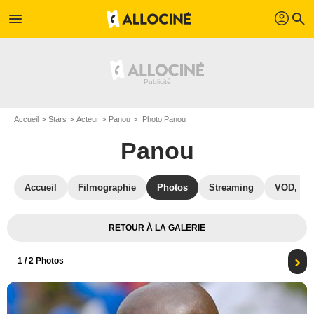
profil
menu
search
Accueil
Stars
Acteur
Panou
Photo Panou
Panou
Accueil
Filmographie
Photos
Streaming
VOD, DV
RETOUR À LA GALERIE
1
/ 2 Photos