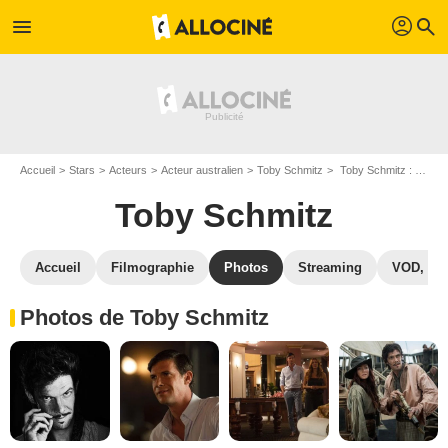
profil
menu
search
Accueil
Stars
Acteurs
Acteur australien
Toby Schmitz
Toby Schmitz : Photos de ses films et séries
Toby Schmitz
Accueil
Filmographie
Photos
Streaming
VOD, DV
Photos de Toby Schmitz