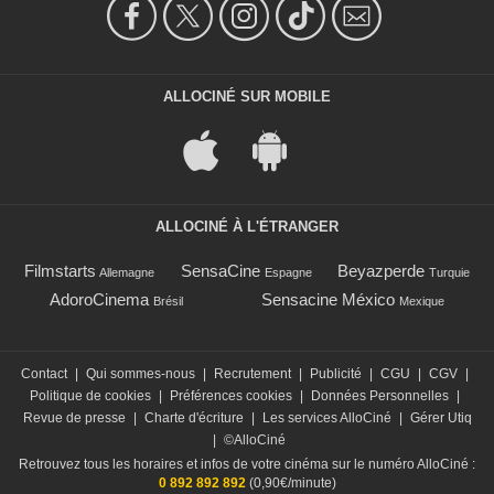
ALLOCINÉ SUR MOBILE
ALLOCINÉ À L'ÉTRANGER
Filmstarts
SensaCine
Beyazperde
Allemagne
Espagne
Turquie
AdoroCinema
Sensacine México
Brésil
Mexique
Contact
|
Qui sommes-nous
|
Recrutement
|
Publicité
|
CGU
|
CGV
|
Politique de cookies
|
Préférences cookies
|
Données Personnelles
|
Revue de presse
|
Charte d'écriture
|
Les services AlloCiné
|
Gérer Utiq
|
©AlloCiné
Retrouvez tous les horaires et infos de votre cinéma sur le numéro AlloCiné :
0 892 892 892
(0,90€/minute)