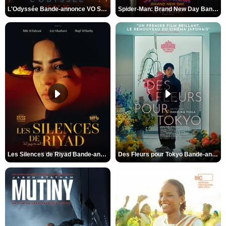
L'Odyssée Bande-annonce VO STFR
Spider-Man: Brand New Day Bande-annonce VO STFR
Les Silences de Riyad Bande-annonce VO STFR
Des Fleurs pour Tokyo Bande-annonce VO STFR