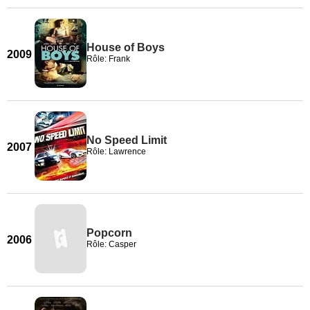
House of Boys
2009
Rôle: Frank
No Speed Limit
2007
Rôle: Lawrence
Popcorn
2006
Rôle: Casper