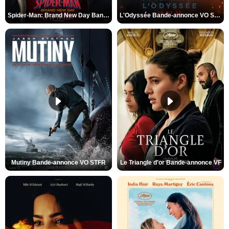
Spider-Man: Brand New Day Bande-annonce VO STFR
L'Odyssée Bande-annonce VO STFR
Mutiny Bande-annonce VO STFR
Le Triangle d'or Bande-annonce VF