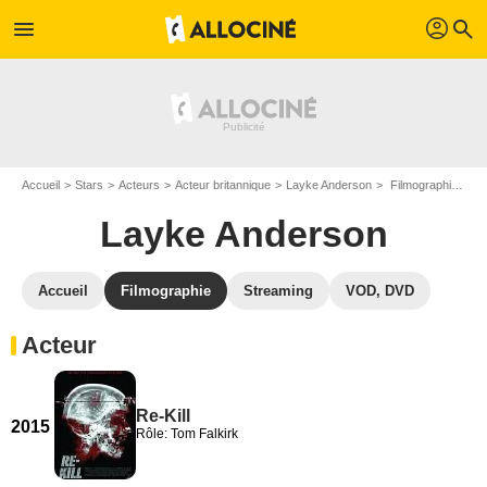
profil
menu
search
Accueil
Stars
Acteurs
Acteur britannique
Layke Anderson
Filmographie Layke Anderson
Layke Anderson
Accueil
Filmographie
Streaming
VOD, DVD
Acteur
Re-Kill
2015
Rôle: Tom Falkirk