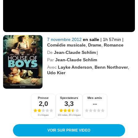
7 novembre 2012
en salle
|
1h 57min
|
Comédie musicale
,
Drame
,
Romance
De
Jean-Claude Schlim
|
Par
Jean-Claude Schlim
Avec
Layke Anderson
,
Benn Northover
,
Udo Kier
Presse
Spectateurs
Mes amis
2,0
3,3
--
3 critiques
101 notes, 20 critiques
VOIR SUR PRIME VIDEO