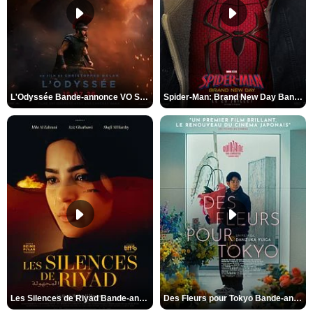
L'Odyssée Bande-annonce VO STFR
Spider-Man: Brand New Day Bande-annonce VO STFR
Les Silences de Riyad Bande-annonce VO STFR
Des Fleurs pour Tokyo Bande-annonce VO STFR