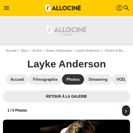
profil
menu
search
Accueil
Stars
Acteur
Acteur britannique
Layke Anderson
House of Boys : Photo Layke Anderson, Benn Northover
Layke Anderson
Accueil
Filmographie
Photos
Streaming
VOD, DV
RETOUR À LA GALERIE
1
/ 5 Photos