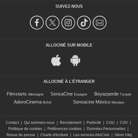
SUIVEZ-NOUS
ALLOCINÉ SUR MOBILE
ALLOCINÉ À L'ÉTRANGER
Filmstarts
SensaCine
Beyazperde
Allemagne
Espagne
Turquie
AdoroCinema
Sensacine México
Brésil
Mexique
Contact
|
Qui sommes-nous
|
Recrutement
|
Publicité
|
CGU
|
CGV
|
Politique de cookies
|
Préférences cookies
|
Données Personnelles
|
Revue de presse
|
Charte d'écriture
|
Les services AlloCiné
|
Gérer Utiq