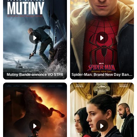
Mutiny Bande-annonce VO STFR
Spider-Man: Brand New Day Bande-annonce VO STFR