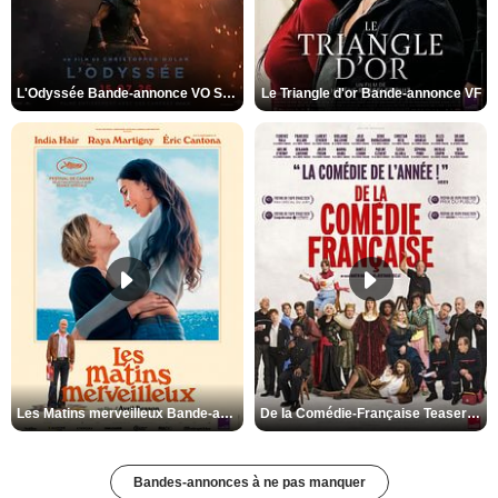
L'Odyssée Bande-annonce VO STFR
Le Triangle d'or Bande-annonce VF
Les Matins merveilleux Bande-annonce VF
De la Comédie-Française Teaser VF
Bandes-annonces à ne pas manquer