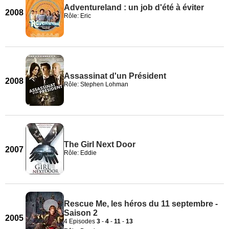
Adventureland : un job d'été à éviter
2008
Rôle: Eric
Assassinat d'un Président
2008
Rôle: Stephen Lohman
The Girl Next Door
2007
Rôle: Eddie
Rescue Me, les héros du 11 septembre -
Saison 2
2005
4 Episodes
3
-
4
-
11
-
13