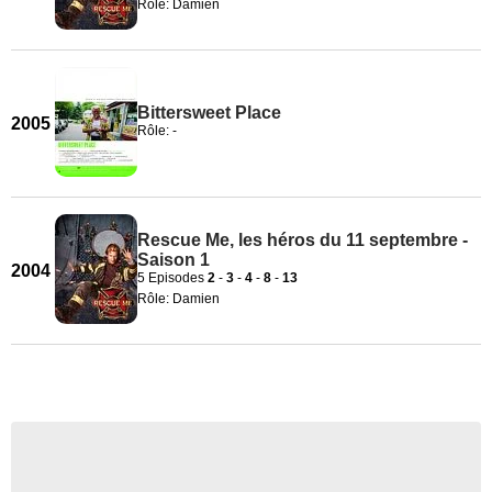
Rôle: Damien
Bittersweet Place
2005
Rôle: -
Rescue Me, les héros du 11 septembre -
Saison 1
2004
5 Episodes
2
-
3
-
4
-
8
-
13
Rôle: Damien