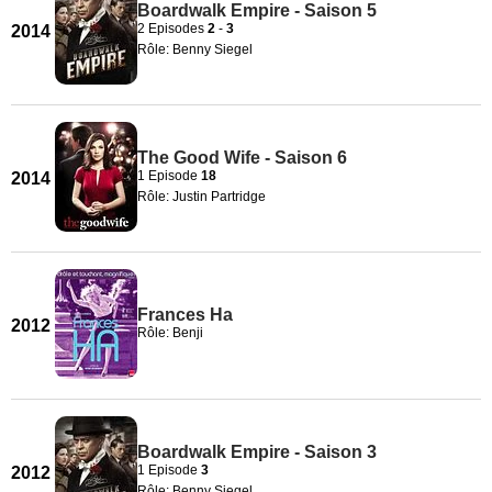
Boardwalk Empire - Saison 5
2 Episodes
2
-
3
2014
Rôle: Benny Siegel
The Good Wife - Saison 6
1 Episode
18
2014
Rôle: Justin Partridge
Frances Ha
2012
Rôle: Benji
Boardwalk Empire - Saison 3
1 Episode
3
2012
Rôle: Benny Siegel