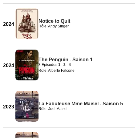
Notice to Quit
2024
Rôle: Andy Singer
The Penguin - Saison 1
3 Episodes
1
-
2
-
4
2024
Rôle: Alberto Falcone
La Fabuleuse Mme Maisel - Saison 5
2023
Rôle: Joel Maisel