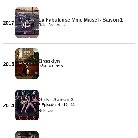
La Fabuleuse Mme Maisel - Saison 1
2017
Rôle: Joel Maisel
Brooklyn
2015
Rôle: Maurizio
Girls - Saison 3
3 Episodes
6
-
10
-
11
2014
Rôle: Joe