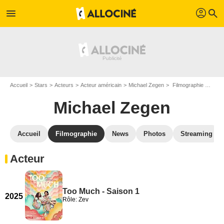
profil
menu
search
Accueil
Stars
Acteurs
Acteur américain
Michael Zegen
Filmographie Michael Zegen
Michael Zegen
Accueil
Filmographie
News
Photos
Streaming
Acteur
Too Much - Saison 1
2025
Rôle: Zev