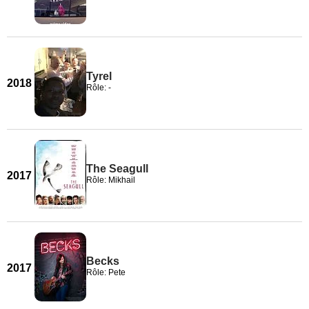
Tyrel
2018
Rôle: -
The Seagull
2017
Rôle: Mikhail
Becks
2017
Rôle: Pete