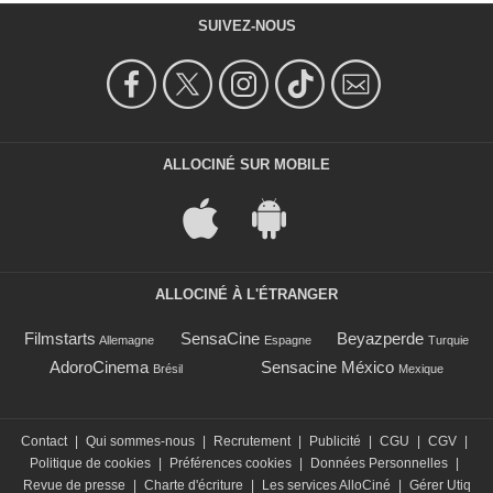
SUIVEZ-NOUS
ALLOCINÉ SUR MOBILE
ALLOCINÉ À L'ÉTRANGER
Filmstarts
SensaCine
Beyazperde
Allemagne
Espagne
Turquie
AdoroCinema
Sensacine México
Brésil
Mexique
Contact
|
Qui sommes-nous
|
Recrutement
|
Publicité
|
CGU
|
CGV
|
Politique de cookies
|
Préférences cookies
|
Données Personnelles
|
Revue de presse
|
Charte d'écriture
|
Les services AlloCiné
|
Gérer Utiq