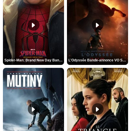
Spider-Man: Brand New Day Bande-annonce VO STFR
L'Odyssée Bande-annonce VO STFR