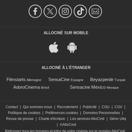
ALLOCINÉ SUR MOBILE
ALLOCINÉ À L'ÉTRANGER
Filmstarts
SensaCine
Beyazperde
Allemagne
Espagne
Turquie
AdoroCinema
Sensacine México
Brésil
Mexique
Contact
|
Qui sommes-nous
|
Recrutement
|
Publicité
|
CGU
|
CGV
|
Politique de cookies
|
Préférences cookies
|
Données Personnelles
|
Revue de presse
|
Charte d'écriture
|
Les services AlloCiné
|
Gérer Utiq
|
©AlloCiné
Retrouvez tous les horaires et infos de votre cinéma sur le numéro AlloCiné :