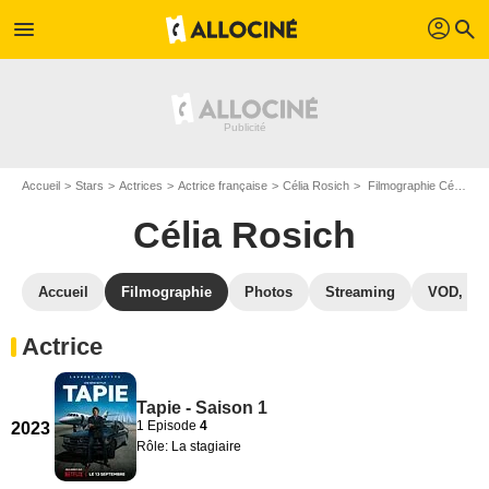
profil
menu
search
Accueil
Stars
Actrices
Actrice française
Célia Rosich
Filmographie Célia Rosich
Célia Rosich
Accueil
Filmographie
Photos
Streaming
VOD, DV
Actrice
Tapie - Saison 1
1 Episode
4
2023
Rôle: La stagiaire