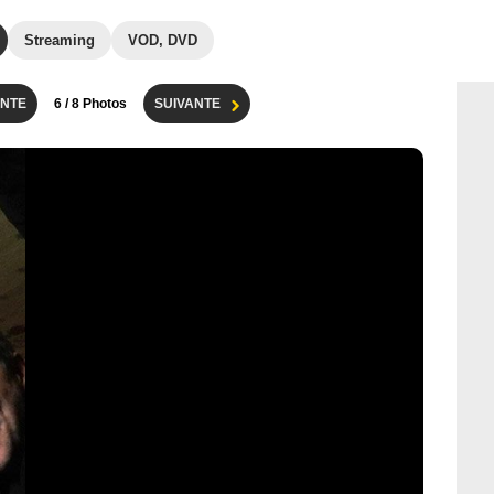
Streaming
VOD, DVD
NTE
6
/ 8 Photos
SUIVANTE