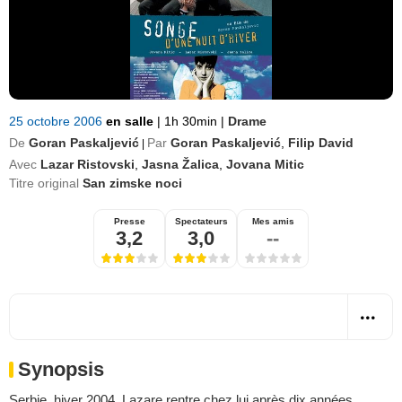
25 octobre 2006
en salle
|
1h 30min
|
Drame
De
Goran Paskaljević
Par
Goran Paskaljević
,
Filip David
|
Avec
Lazar Ristovski
,
Jasna Žalica
,
Jovana Mitic
Titre original
San zimske noci
Presse
Spectateurs
Mes amis
3,2
3,0
--
Synopsis
Serbie, hiver 2004. Lazare rentre chez lui après dix années