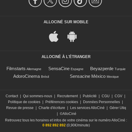
ALLOCINÉ SUR MOBILE
ALLOCINÉ À L'ÉTRANGER
Filmstarts
SensaCine
Beyazperde
Allemagne
Espagne
Turquie
AdoroCinema
Sensacine México
Brésil
Mexique
Contact
|
Qui sommes-nous
|
Recrutement
|
Publicité
|
CGU
|
CGV
|
Politique de cookies
|
Préférences cookies
|
Données Personnelles
|
Revue de presse
|
Charte d'écriture
|
Les services AlloCiné
|
Gérer Utiq
|
©AlloCiné
Retrouvez tous les horaires et infos de votre cinéma sur le numéro AlloCiné :
0 892 892 892
(0,90€/minute)