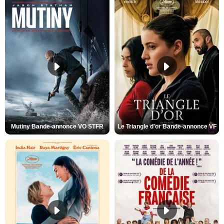
Mutiny Bande-annonce VO STFR
Le Triangle d'or Bande-annonce VF