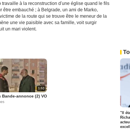
travaille à la reconstruction d'une église quand le fils
ur être embauché ; à Belgrade, un ami de Marko,
victime de la route qui se trouve être le meneur de la
ène une vie paisible avec sa famille, voit surgir
it un mari violent.
To
1:53
s Bande-annonce (2) VO
ues
"Il é
Richa
acteu
excel