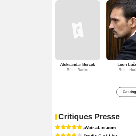
Aleksandar Bercek
Leon Luč
Rôle : Ranko
Rôle : Har
Casting
Critiques Presse
aVoir-aLire.com
Studio Ciné Live