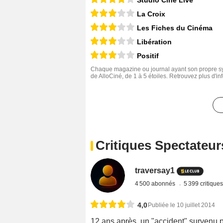
La Croix
Les Fiches du Cinéma
Libération
Positif
Chaque magazine ou journal ayant son propre sys
de AlloCiné, de 1 à 5 étoiles. Retrouvez plus d'i
Critiques Spectateur
traversay1
4 500 abonnés
5 399 critique
4,0
Publiée le 10 juillet 2014
12 ans après, un "accident" survenu p