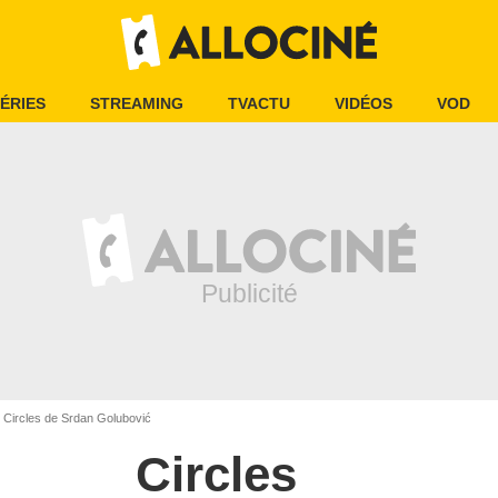
ÉRIES
STREAMING
TVACTU
VIDÉOS
VOD
Circles de Srdan Golubović
Circles