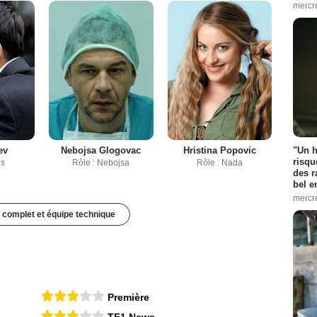
mercr
ev
Nebojsa Glogovac
Hristina Popovic
"Un h
risqu
is
Rôle : Nebojsa
Rôle : Nada
des r
bel 
mercr
 complet et équipe technique
Première
TF1 News