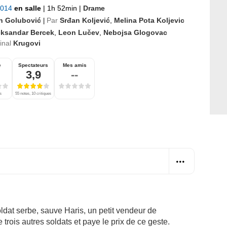
 2014
en salle
|
1h 52min
|
Drame
n Golubović
Par
Srđan Koljević
,
Melina Pota Koljevic
|
eksandar Bercek
,
Leon Lučev
,
Nebojsa Glogovac
ginal
Krugovi
e
Spectateurs
Mes amis
3,9
--
s
55 notes, 10 critiques
dat serbe, sauve Haris, un petit vendeur de
 trois autres soldats et paye le prix de ce geste.