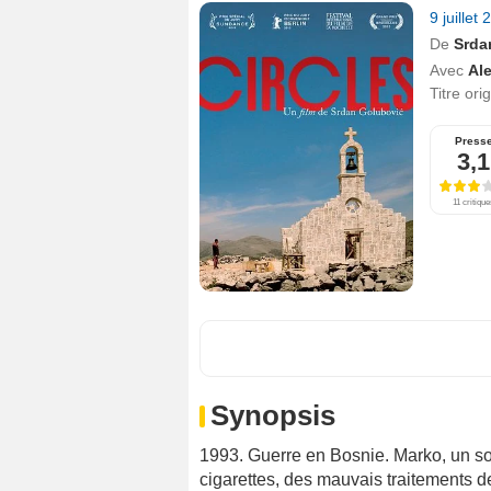
9 juillet
De
Srda
Avec
Al
Titre ori
Press
3,1
11 critique
Synopsis
1993. Guerre en Bosnie. Marko, un sol
cigarettes, des mauvais traitements de