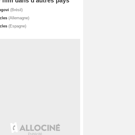
 film dans d'autres pays
ugovi
(Brésil)
rcles
(Allemagne)
rcles
(Espagne)