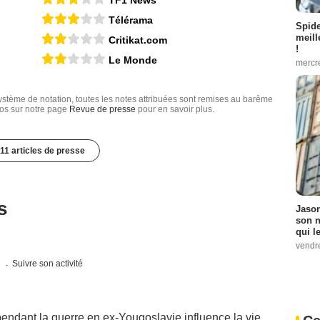
Télérama
Spid
meill
Critikat.com
!
Le Monde
mercr
tème de notation, toutes les notes attribuées sont remises au barême
nfos sur notre page
Revue de presse
pour en savoir plus.
11 articles de presse
s
Jason
son n
qui le
vendre
s
Suivre son activité
endant la guerre en ex-Yougoslavie influence la vie