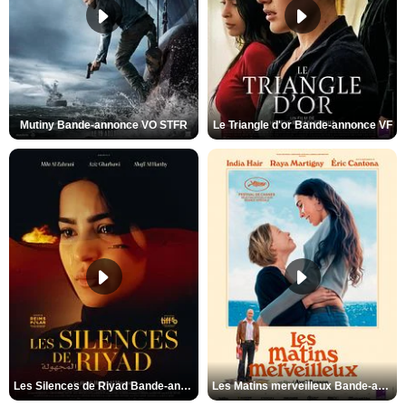
Mutiny Bande-annonce VO STFR
Le Triangle d'or Bande-annonce VF
Les Silences de Riyad Bande-annonce VO STFR
Les Matins merveilleux Bande-annonce VF