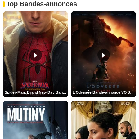
Top Bandes-annonces
Spider-Man: Brand New Day Bande-annonce VO STFR
L'Odyssée Bande-annonce VO STFR