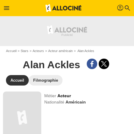
profil
menu
search
Accueil
Stars
Acteurs
Acteur américain
Alan Ackles
Alan Ackles
Accueil
Filmographie
Métier
Acteur
Nationalité
Américain