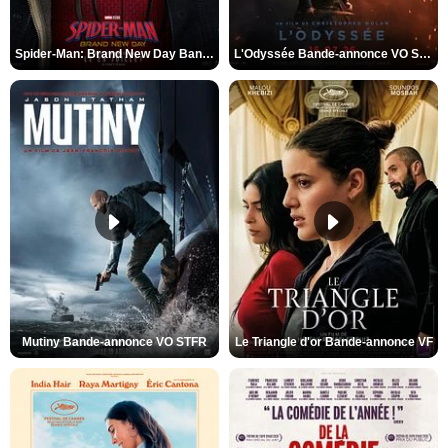
Spider-Man: Brand New Day Bande-annonce VO STFR
L'Odyssée Bande-annonce VO STFR
Mutiny Bande-annonce VO STFR
Le Triangle d'or Bande-annonce VF