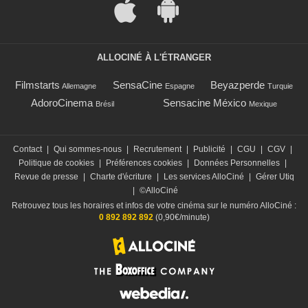
ALLOCINÉ À L'ÉTRANGER
Filmstarts
SensaCine
Beyazperde
Allemagne
Espagne
Turquie
AdoroCinema
Sensacine México
Brésil
Mexique
Contact
|
Qui sommes-nous
|
Recrutement
|
Publicité
|
CGU
|
CGV
|
Politique de cookies
|
Préférences cookies
|
Données Personnelles
|
Revue de presse
|
Charte d'écriture
|
Les services AlloCiné
|
Gérer Utiq
|
©AlloCiné
Retrouvez tous les horaires et infos de votre cinéma sur le numéro AlloCiné :
0 892 892 892
(0,90€/minute)