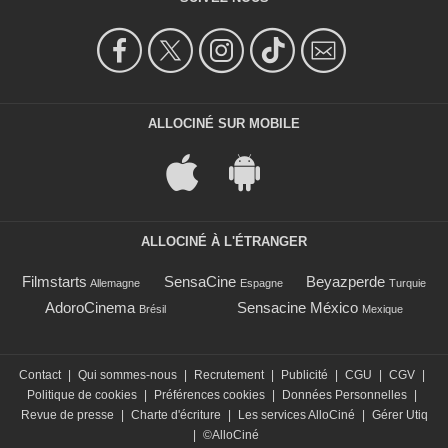
ALLOCINÉ SUR MOBILE
ALLOCINÉ À L'ÉTRANGER
Filmstarts
SensaCine
Beyazperde
Allemagne
Espagne
Turquie
AdoroCinema
Sensacine México
Brésil
Mexique
Contact
|
Qui sommes-nous
|
Recrutement
|
Publicité
|
CGU
|
CGV
|
Politique de cookies
|
Préférences cookies
|
Données Personnelles
|
Revue de presse
|
Charte d'écriture
|
Les services AlloCiné
|
Gérer Utiq
|
©AlloCiné