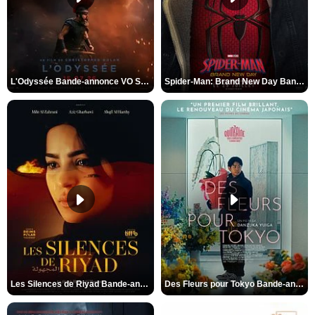
L'Odyssée Bande-annonce VO STFR
Spider-Man: Brand New Day Bande-annonce VO STFR
Les Silences de Riyad Bande-annonce VO STFR
Des Fleurs pour Tokyo Bande-annonce VO STFR