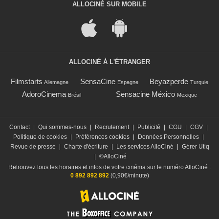
ALLOCINÉ SUR MOBILE
ALLOCINÉ À L'ÉTRANGER
Filmstarts
SensaCine
Beyazperde
Allemagne
Espagne
Turquie
AdoroCinema
Sensacine México
Brésil
Mexique
Contact
|
Qui sommes-nous
|
Recrutement
|
Publicité
|
CGU
|
CGV
|
Politique de cookies
|
Préférences cookies
|
Données Personnelles
|
Revue de presse
|
Charte d'écriture
|
Les services AlloCiné
|
Gérer Utiq
|
©AlloCiné
Retrouvez tous les horaires et infos de votre cinéma sur le numéro AlloCiné :
0 892 892 892
(0,90€/minute)