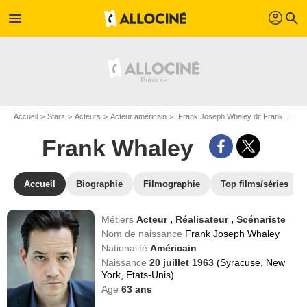
profil
menu
search
Accueil
Stars
Acteurs
Acteur américain
Frank Joseph Whaley dit Frank Whaley
Frank Whaley
Accueil
Biographie
Filmographie
Top films/séries
Métiers
Acteur
,
Réalisateur
,
Scénariste
Nom de naissance
Frank Joseph Whaley
Nationalité
Américain
Naissance
20 juillet 1963
(Syracuse, New
York, Etats-Unis)
Age
63
ans