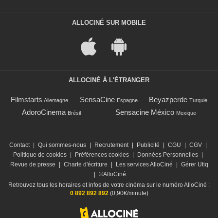
ALLOCINÉ SUR MOBILE
ALLOCINÉ À L'ÉTRANGER
Filmstarts
SensaCine
Beyazperde
Allemagne
Espagne
Turquie
AdoroCinema
Sensacine México
Brésil
Mexique
Contact
|
Qui sommes-nous
|
Recrutement
|
Publicité
|
CGU
|
CGV
|
Politique de cookies
|
Préférences cookies
|
Données Personnelles
|
Revue de presse
|
Charte d'écriture
|
Les services AlloCiné
|
Gérer Utiq
|
©AlloCiné
Retrouvez tous les horaires et infos de votre cinéma sur le numéro AlloCiné :
0 892 892 892
(0,90€/minute)