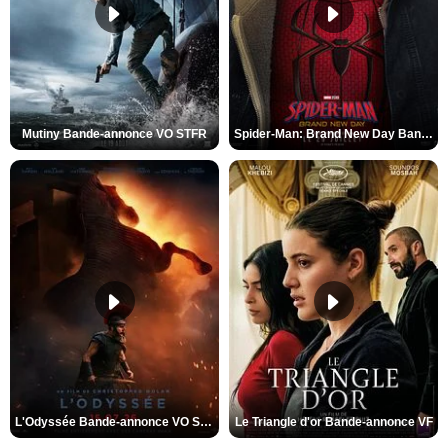
Mutiny Bande-annonce VO STFR
Spider-Man: Brand New Day Bande-annonce VO STFR
L'Odyssée Bande-annonce VO STFR
Le Triangle d'or Bande-annonce VF