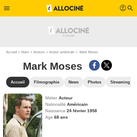
profil
menu
search
Accueil
Stars
Acteurs
Acteur américain
Mark Moses
Mark Moses
Accueil
Filmographie
News
Photos
Streaming
Métier
Acteur
Nationalité
Américain
Naissance
24 février 1958
Age
68
ans