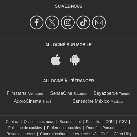
SUIVEZ-NOUS
ALLOCINÉ SUR MOBILE
ALLOCINÉ À L'ÉTRANGER
Filmstarts
SensaCine
Beyazperde
Allemagne
Espagne
Turquie
AdoroCinema
Sensacine México
Brésil
Mexique
Contact
|
Qui sommes-nous
|
Recrutement
|
Publicité
|
CGU
|
CGV
|
Politique de cookies
|
Préférences cookies
|
Données Personnelles
|
Revue de presse
|
Charte d'écriture
|
Les services AlloCiné
|
Gérer Utiq