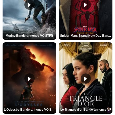
Mutiny Bande-annonce VO STFR
Spider-Man: Brand New Day Bande-annonce VO STFR
L'Odyssée Bande-annonce VO STFR
Le Triangle d'or Bande-annonce VF