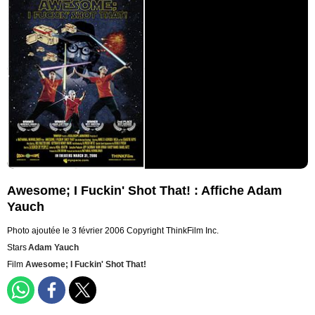
Awesome; I Fuckin' Shot That! : Affiche Adam
Yauch
Photo ajoutée le 3 février 2006
Copyright ThinkFilm Inc.
Stars
Adam Yauch
Film
Awesome; I Fuckin' Shot That!