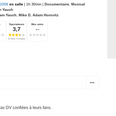
t 2006
en salle
|
1h 30min
|
Documentaire
,
Musical
 Yauch
am Yauch
,
Mike D
,
Adam Horovitz
e
Spectateurs
Mes amis
3,7
--
11 notes, 3 critiques
as DV confiées à leurs fans.