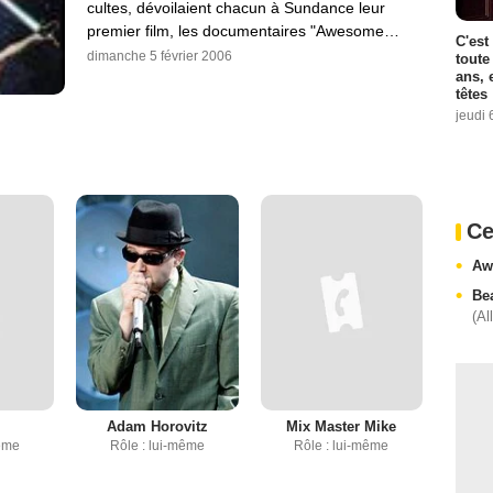
cultes, dévoilaient chacun à Sundance leur
premier film, les documentaires "Awesome…
C'est
dimanche 5 février 2006
toute
ans, 
têtes
jeudi 
Ce
Aw
Be
(Al
Adam Horovitz
Mix Master Mike
même
Rôle : lui-même
Rôle : lui-même