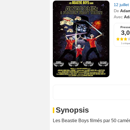
12 juille
De
Adam
Avec
Ad
Press
3,0
1 critique
Synopsis
Les Beastie Boys filmés par 50 camér