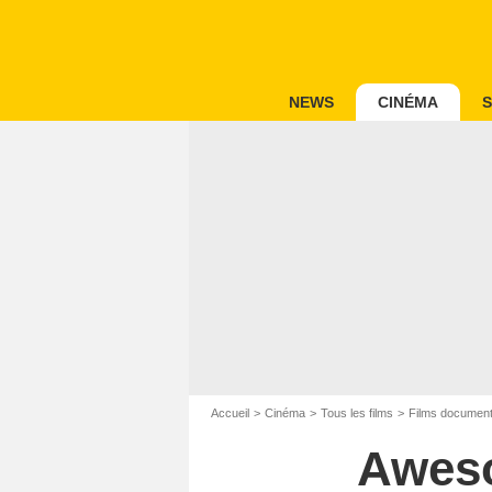
NEWS
CINÉMA
S
Accueil
Cinéma
Tous les films
Films document
Aweso