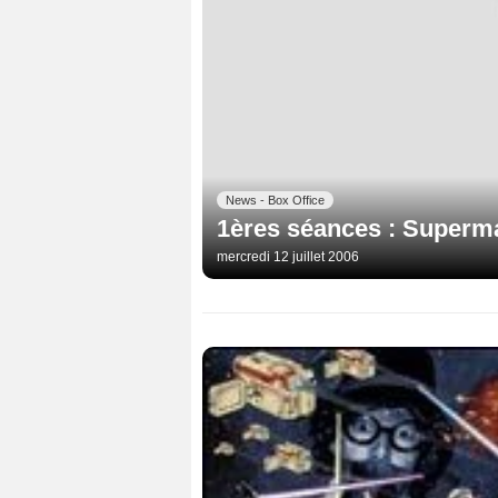
News - Box Office
1ères séances : Superm
mercredi 12 juillet 2006