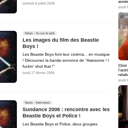
année
samedi 8 juillet 2006
jeudi 
News - Vu sur le web
Les images du film des Beastie
Boys !
Les Beastie Boys font leur cinéma... en musique
! Découvrez la bande-annonce de "Awesome ! I
Clint
fuckin' shot that !"
l'act
lundi 27 février 2006
relat
jeudi 
News - Interviews
Sundance 2006 : rencontre avec les
Beastie Boys et Police !
Les Beastie Boys et Police, deux groupes