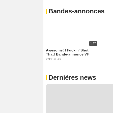
Bandes-annonces
1:37
Awesome; I Fuckin' Shot
That! Bande-annonce VF
2 330 vues
Dernières news