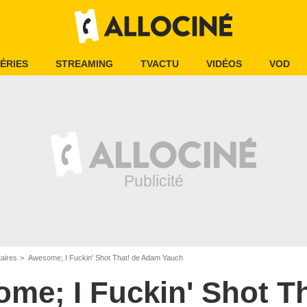
ÉRIES
STREAMING
TVACTU
VIDÉOS
VOD
aires
Awesome; I Fuckin' Shot That! de Adam Yauch
me; I Fuckin' Shot Th